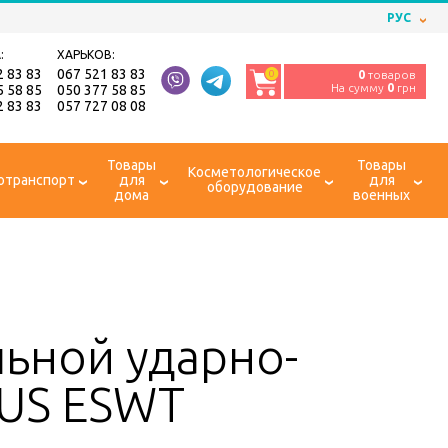
РУС
:
ХАРЬКОВ:
2 83 83
067 521 83 83
0
0
товаров
На сумму
0
грн
5 58 85
050 377 58 85
2 83 83
057 727 08 08
Товары
Товары
Косметологическое
отранспорт
для
для
оборудование
дома
военных
льной ударно-
US ESWT