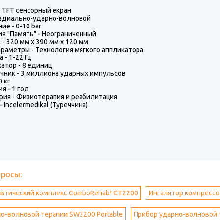
- TFT сенсорный екран
Радиально-ударно-волновой
ие - 0-10 bar
я "Память" - Неограниченный
 - 320 мм x 390 мм x 120 мм
араметры - Технология мягкого аппликатора
 - 1-22 Гц
атор - 8 единиц
чник - 3 миллиона ударных импульсов
0 кг
я - 1 год
рия - Физиотерапия и реабилитация
- Incelermedikal (Туреччина)
просы:
втический комплекс ComboRehab² CT2200
Ингалятор компресс
о-волновой терапии SW3200 Portable
Прибор ударно-волновой 