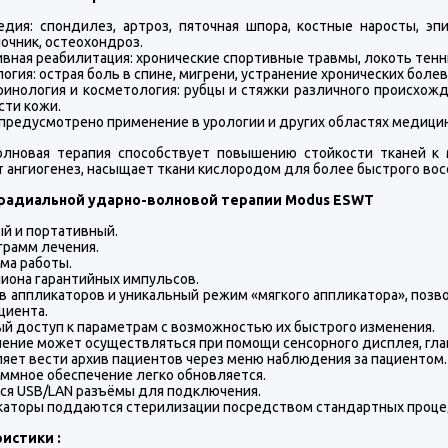
дия: спондилез, артроз, пяточная шпора, костные наросты, э
очник, остеохондроз.
вная реабилитация: хронические спортивные травмы, локоть тенни
огия: острая боль в спине, мигрени, устранение хронических болевы
инология и косметология: рубцы и стяжки различного происхож
сти кожи.
предусмотрено применение в урологии и других областях медици
олновая терапия способствует повышению стойкости тканей к 
 ангиогенез, насыщает ткани кислородом для более быстрого вос
 радиальной ударно-волновой терапии Modus ESWT
й и портативный.
грамм лечения.
ма работы.
иона гарантийных импульсов.
в аппликаторов и уникальный режим «мягкого аппликатора», поз
циента.
й доступ к параметрам с возможностью их быстрого изменения.
ение может осуществляться при помощи сенсорного дисплея, главн
яет вести архив пациентов через меню наблюдения за пациентом.
ммное обеспечение легко обновляется.
ся USB/LAN разъёмы для подключения.
аторы поддаются стерилизации посредством стандартных проце
истики :