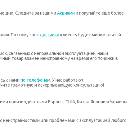
ные дни. Следите за нашими
Акциями
и покупайте еще более
ания. Поэтому срок
доставки
клиенту будет минимальный.
мок, связанных с неправильной эксплуатацией, наши
ный товар взамен неисправному на время его починки в
есь с нами
по телефонам
. У нас работают
учите грамотную и исчерпывающую консультацию!
ими производителями Европы, США, Китая, Японии и Украины.
х с неисправностями или проблемами с эксплуатацией любого