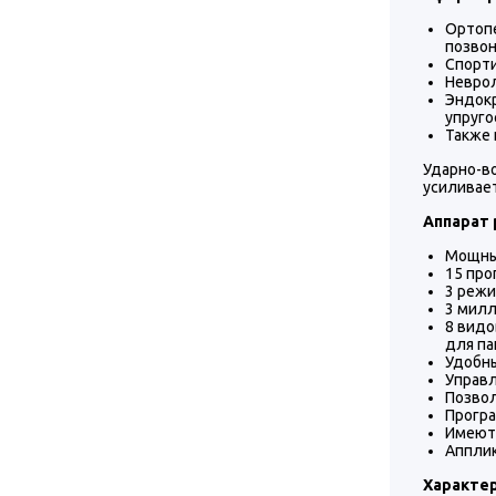
Ортопе
позвон
Спорти
Неврол
Эндокр
упруго
Также 
Ударно-в
усиливает
Аппарат
Мощны
15 про
3 режи
3 милл
8 видо
для па
Удобны
Управл
Позвол
Програ
Имеют
Апплик
Характер