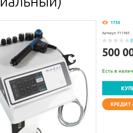
диальный)
1730
Артикул: F11985
0
500 0
Есть в нали
КУП
КРЕДИТ