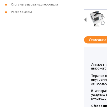
Системы вызова медперсонала
Расходомеры
Описание
Аппарат 
широкого
Терапевт
внутренни
запускаю
В аппара
ударных 
руководс
Сфера п