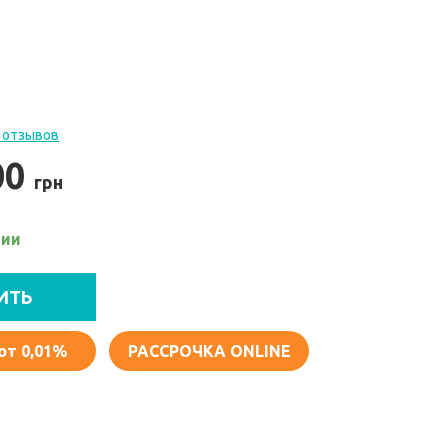
 отзывов
00
грн
чии
ИТЬ
от 0,01%
РАССРОЧКА ONLINE