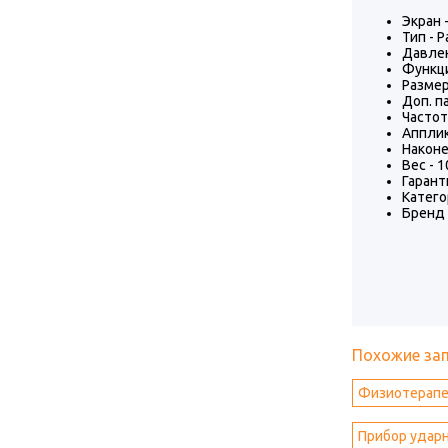
Экран 
Тип - 
Давлен
Функци
Размер
Доп. п
Частота
Апплик
Наконе
Вес - 1
Гаранти
Катего
Бренд 
Похожие за
Физиотерапе
Прибор ударн