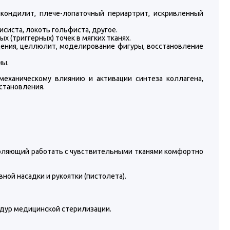
пикондилит, плече-лопаточный периартрит, искривленный
систа, локоть гольфиста, другое.
х (триггерных) точек в мягких тканях.
дения, целлюлит, моделирование фигуры, восстановление
ны.
механическому влиянию и активации синтеза коллагена,
становления.
воляющий работать с чувствительными тканями комфортно
ой насадки и рукоятки (пистолета).
дур медицинской стерилизации.