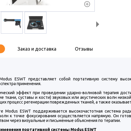
Заказ и доставка
Отзывы
Modus ESWT представляет собой портативную систему высок
 спектра применения.
ический эффект при проведении ударно-волновой терапия дости
е ткани, суставы и кости) звуковых или акустических волн низко
щих процесс регенерации поврежденных тканей, а также оказыва
те Modus ESWT поддерживается высокочастотная система рад
волн к точке фокусирования осуществляется напрямую. Он готов
твом через визуальные и письменные объяснения по терапии.
рименения портативной системы Modus ESWT