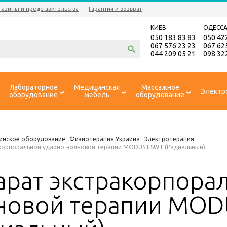
газины и представительства
Гарантия и возврат
КИЕВ:
ОДЕССА
050 183 83 83
050 42
067 576 23 23
067 62
044 209 05 21
098 32
Лабораторное
Медицинская
Массажное
Электр
оборудование
мебель
оборудование
инское оборудование
Физиотерапия Украина
Электротерапия
корпоральной ударно-волновой терапии MODUS ESWT (Радиальный)
арат экстракорпора
новой терапии MOD