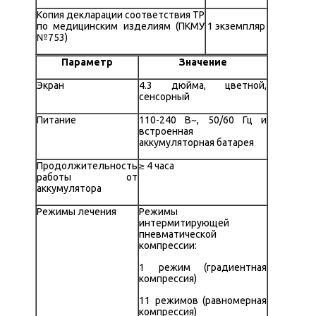
Копия декларации соответствия ТР
по медицинским изделиям (ПКМУ
1 экземпляр
№753)
Параметр
Значение
Экран
4.3 дюйма, цветной,
сенсорный
Питание
110-240 В~, 50/60 Гц и
встроенная
аккумуляторная батарея
Продолжительность
≥ 4 часа
работы от
аккумулятора
Режимы лечения
Режимы
интермитирующей
пневматической
компрессии:
1 режим (градиентная
компрессия)
11 режимов (равномерная
компрессия)