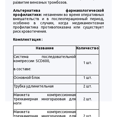
развитие венозных тромбозов.
Альтернатива фармакологической
профилактике:
незаменим во время оперативных
вмешательств и в послеоперационный период,
особенно в случаях, когда медикаментозная
профилактика противопоказана или существует
риск кровотечения.
Комплектация :
Название
Количество
Система последовательной
компрессии SCD600,
1 шт.
в составе:
Основной блок
1 шт.
Трубка удлинительная
2 шт.
Манжета компрессионная
трехкамерная многоразовая для
2 шт.
ноги
Манжета компрессионная
трехкамерная многоразовая для
2 шт.