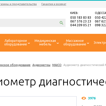
газины и представительства
Гарантия и возврат
КИЕВ:
ОДЕССА
050 183 83 83
050 42
067 576 23 23
067 62
044 209 05 21
098 32
Лабораторное
Медицинская
Массажное
Электр
оборудование
мебель
оборудование
инское оборудование
Аудиометры
MAICO
Аудиометр диагностический 
иометр диагностиче
3976