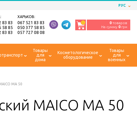
РУС
:
ХАРЬКОВ:
2 83 83
067 521 83 83
0
0
товаров
На сумму
0
грн
5 58 85
050 377 58 85
2 83 83
057 727 08 08
Товары
Товары
Косметологическое
отранспорт
для
для
оборудование
дома
военных
MAICO МА 50
ский MAICO МА 50