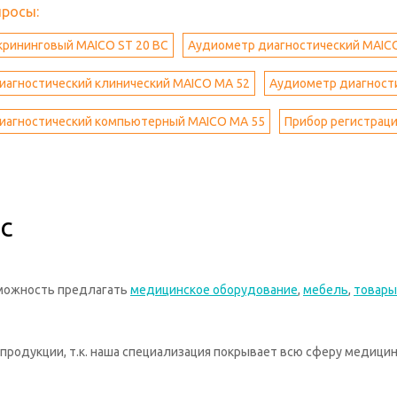
просы:
крининговый MAICO ST 20 BC
Аудиометр диагностический MAIC
иагностический клинический MAICO МА 52
Аудиометр диагност
иагностический компьютерный MAICO МА 55
Прибор регистраци
с
зможность предлагать
медицинское оборудование
,
мебель
,
товары
родукции, т.к. наша специализация покрывает всю сферу медицин