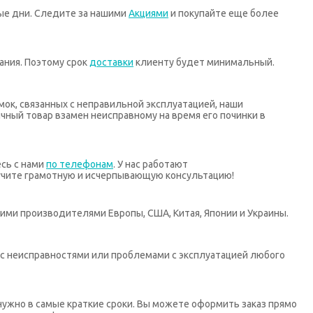
ные дни. Следите за нашими
Акциями
и покупайте еще более
ания. Поэтому срок
доставки
клиенту будет минимальный.
мок, связанных с неправильной эксплуатацией, наши
ный товар взамен неисправному на время его починки в
есь с нами
по телефонам
. У нас работают
учите грамотную и исчерпывающую консультацию!
ими производителями Европы, США, Китая, Японии и Украины.
х с неисправностями или проблемами с эксплуатацией любого
нужно в самые краткие сроки. Вы можете оформить заказ прямо