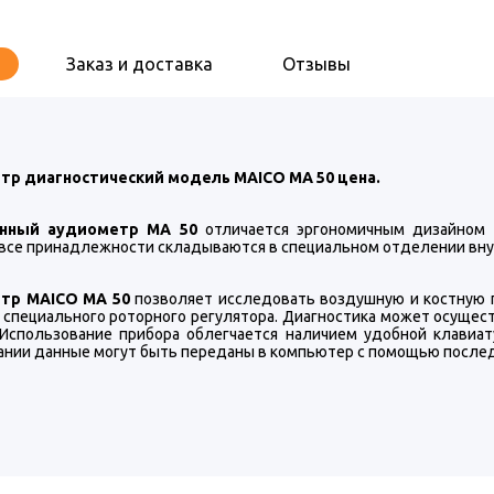
Заказ и доставка
Отзывы
р диагностический модель MAICO МА 50 цена.
нный аудиометр МА 50
отличается эргономичным дизайном 
все принадлежности складываются в специальном отделении внутри
тр MAICO МА 50
позволяет исследовать воздушную и костную п
специального роторного регулятора. Диагностика может осущес
 Использование прибора облегчается наличием удобной клавиа
ании данные могут быть переданы в компьютер с помощью после