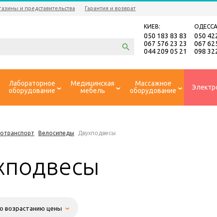
газины и представительства
Гарантия и возврат
КИЕВ:
ОДЕССА
050 183 83 83
050 42
067 576 23 23
067 62
044 209 05 21
098 32
Лабораторное
Медицинская
Массажное
Электр
оборудование
мебель
оборудование
ротранспорт
Велосипеды
Двухподвесы
хподвесы