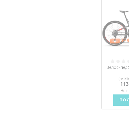
Велосипед S
(Haibik
113
Нет 
ПО