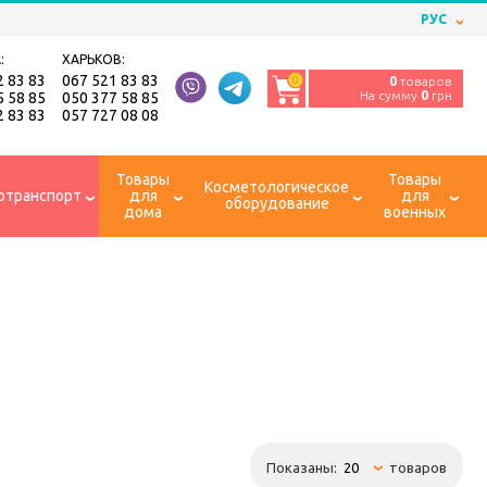
РУС
:
ХАРЬКОВ:
2 83 83
067 521 83 83
0
0
товаров
На сумму
0
грн
5 58 85
050 377 58 85
2 83 83
057 727 08 08
Товары
Товары
Косметологическое
отранспорт
для
для
оборудование
дома
военных
Показаны:
товаров