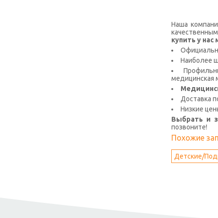
Наша компани
качественным
купить у на
Официальна
Наиболее 
Профильны
медицинская м
Медицинс
Доставка п
Низкие цен
Выбрать и 
позвоните!
Похожие за
Детские/Под