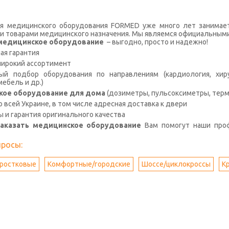
я медицинского оборудования FORMED уже много лет занимае
и товарами медицинского назначения. Мы являемся официальными
с медицинское оборудование
– выгодно, просто и надежно!
я гарантия
широкий ассортимент
й подбор оборудования по направлениям (кардиология, хирур
ебель и др.)
кое оборудование для дома
(дозиметры, пульсоксиметры, терм
о всей Украине, в том числе адресная доставка к двери
ы и гарантия оригинального качества
заказать медицинское оборудование
Вам помогут наши про
просы:
ростковые
Комфортные/городские
Шоссе/циклокроссы
К