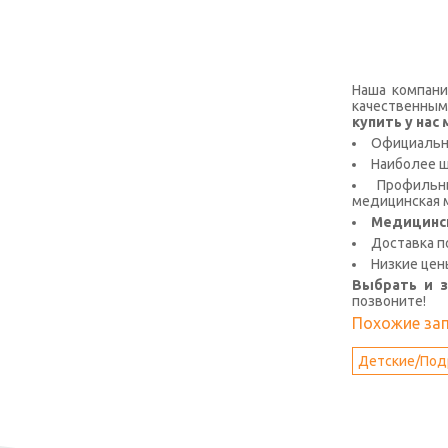
Наша компани
качественным
купить у на
Официальна
Наиболее 
Профильны
медицинская м
Медицинс
Доставка п
Низкие цен
Выбрать и 
позвоните!
Похожие за
Детские/Под