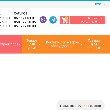
РУС
:
ХАРЬКОВ:
2 83 83
067 521 83 83
0
0
товаров
На сумму
0
грн
5 58 85
050 377 58 85
2 83 83
057 727 08 08
Товары
Товары
Косметологическое
отранспорт
для
для
оборудование
дома
военных
Показаны:
товаров