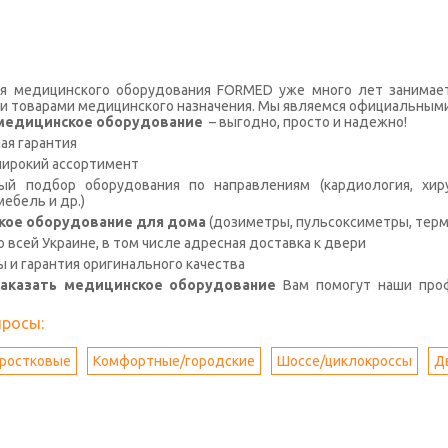
я медицинского оборудования FORMED уже много лет занимае
и товарами медицинского назначения. Мы являемся официальными
с медицинское оборудование
– выгодно, просто и надежно!
я гарантия
широкий ассортимент
й подбор оборудования по направлениям (кардиология, хирур
ебель и др.)
кое оборудование для дома
(дозиметры, пульсоксиметры, терм
о всей Украине, в том числе адресная доставка к двери
ы и гарантия оригинального качества
заказать медицинское оборудование
Вам помогут наши про
просы:
ростковые
Комфортные/городские
Шоссе/циклокроссы
Д