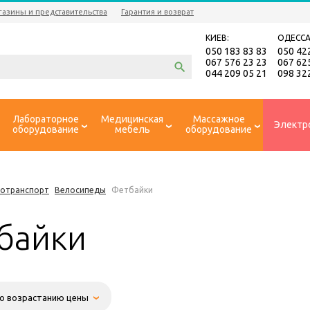
газины и представительства
Гарантия и возврат
КИЕВ:
ОДЕССА
050 183 83 83
050 42
067 576 23 23
067 62
044 209 05 21
098 32
Лабораторное
Медицинская
Массажное
Электр
оборудование
мебель
оборудование
ротранспорт
Велосипеды
Фетбайки
байки