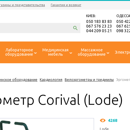
газины и представительства
Гарантия и возврат
КИЕВ:
ОДЕССА
050 183 83 83
050 42
067 576 23 23
067 62
044 209 05 21
098 32
Лабораторное
Медицинская
Массажное
Электр
оборудование
мебель
оборудование
инское оборудование
Кардиология
Велоэргометры и тредмилы
Эргомет
метр Corival (Lode)
4268
Lode