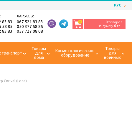
РУС
:
ХАРЬКОВ:
2 83 83
067 521 83 83
0
0
товаров
На сумму
0
грн
5 58 85
050 377 58 85
2 83 83
057 727 08 08
Товары
Товары
Косметологическое
отранспорт
для
для
оборудование
дома
военных
р Corival (Lode)