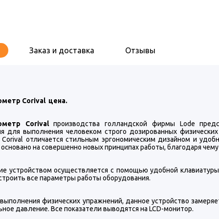
Заказ и доставка
Отзывы
метр Corival цена.
ометр Corival
производства голландской фирмы Lode предс
ия для выполнения человеком строго дозированных физических 
 Corival отличается стильным эргономическим дизайном и удобн
 основано на совершенно новых принципах работы, благодаря чем
ие устройством осуществляется с помощью удобной клавиатуры в
строить все параметры работы оборудования.
 выполнения физических упражнений, данное устройство замеряе
ное давление. Все показатели выводятся на LCD-монитор.