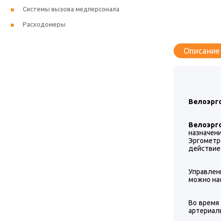
Системы вызова медперсонала
Расходомеры
Описание
Велоэрго
Велоэрг
назначен
Эргометр
действие
Управлен
можно на
Во время
артериаль