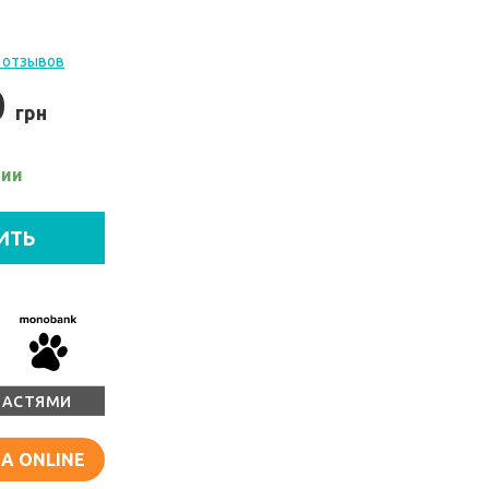
 отзывов
0
грн
чии
ИТЬ
ЧАСТЯМИ
А ONLINE