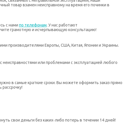
мок, связанных с неправильной эксплуатацией, наши
ный товар взамен неисправному на время его починки в
есь с нами
по телефонам
. У нас работают
учите грамотную и исчерпывающую консультацию!
ими производителями Европы, США, Китая, Японии и Украины.
х с неисправностями или проблемами с эксплуатацией любого
нужно в самые краткие сроки. Вы можете оформить заказ прямо
ь рассрочку!
нуть свои деньги без каких-либо потерь в течении 14 дней!