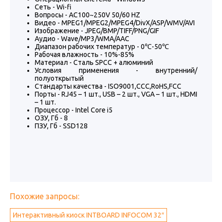
Сеть - Wi-fi
Вопросы - AC100~250V 50/60 HZ
Видео - MPEG1/MPEG2/MPEG4/DivX/ASP/WMV/AVI
Изображение - JPEG/BMP/TIFF/PNG/GIF
Аудио - Wave/MP3/WMA/AAC
Диапазон рабочих температур - 0℃-50℃
Рабочая влажность - 10%-85%
Материал - Сталь SPCC + алюминий
Условия применения - внутренний/
полуоткрытый
Стандарты качества - ISO9001,CCC,RoHS,FCC
Порты - RJ45 – 1 шт., USB – 2 шт., VGA – 1 шт., HDMI
– 1 шт.
Процессор - Intel Core i5
ОЗУ, Гб - 8
ПЗУ, Гб - SSD128
Похожие запросы:
Интерактивный киоск INTBOARD INFOCOM 32″