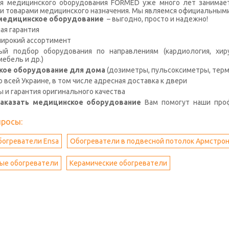
я медицинского оборудования FORMED уже много лет занимае
и товарами медицинского назначения. Мы являемся официальными
с медицинское оборудование
– выгодно, просто и надежно!
я гарантия
широкий ассортимент
й подбор оборудования по направлениям (кардиология, хирур
ебель и др.)
кое оборудование для дома
(дозиметры, пульсоксиметры, терм
о всей Украине, в том числе адресная доставка к двери
ы и гарантия оригинального качества
заказать медицинское оборудование
Вам помогут наши про
просы:
богреватели Ensa
Обогреватели в подвесной потолок Армстрон
е обогреватели
Керамические обогреватели