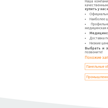
Наша компани
качественным
купить у на
Официальна
Наиболее 
Профильны
медицинская м
Медицинс
Доставка п
Низкие цен
Выбрать и 
позвоните!
Похожие за
Панельные о
Промышленны