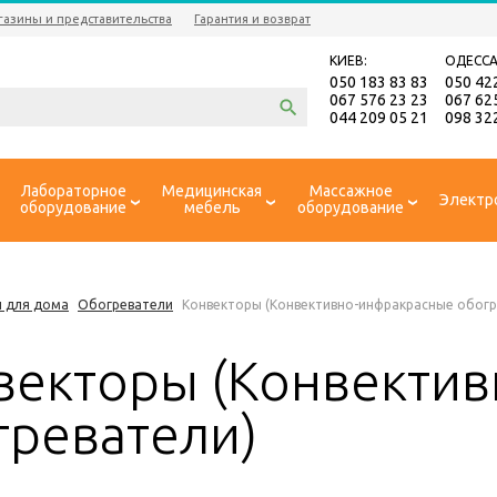
газины и представительства
Гарантия и возврат
КИЕВ:
ОДЕССА
050 183 83 83
050 42
067 576 23 23
067 62
044 209 05 21
098 32
Лабораторное
Медицинская
Массажное
Электр
оборудование
мебель
оборудование
 для дома
Обогреватели
Конвекторы (Конвективно-инфракрасные обогр
векторы (Конвекти
греватели)