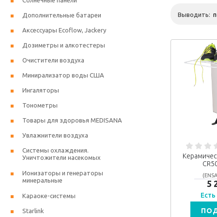
Солнечные панели
Выводить:
Дополнительные батареи
Аксессуары Ecoflow, Jackery
Дозиметры и алкотестеры
Очистители воздуха
Минирализатор воды США
Ингаляторы
Тонометры
Товары для здоровья MEDISANA
Увлажнители воздуха
Системы охлаждения.
Керамичес
Уничтожители насекомых
CR50
Ионизаторы и генераторы
(ENSA
минеральные
5 
Есть
Караоке-системы
ПО
Starlink