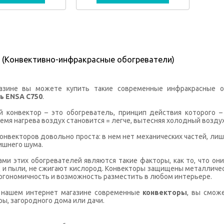
 (Конвективно-инфракрасные обогреватели)
азине вы можете купить такие современные инфракрасные о
ь ENSA C750
.
й конвектор – это обогреватель, принцип действия которого –
ремя нагрева воздух становится = легче, вытесняя холодный воздух
онвекторов довольно проста: в нем нет механических частей, лиш
ишнего шума.
ми этих обогревателей являются такие факторы, как то, что он
ц и пыли, не сжигают кислород. Конвекторы защищены металличес
ргономичность и возможность разместить в любом интерьере.
 нашем интернет магазине современные
конвекторы
, вы смож
ры, загородного дома или дачи.