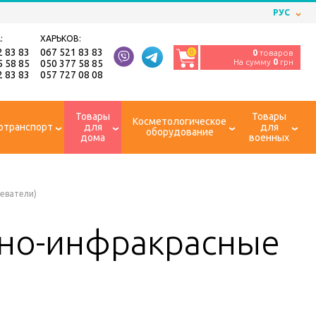
РУС
:
ХАРЬКОВ:
2 83 83
067 521 83 83
0
0
товаров
На сумму
0
грн
5 58 85
050 377 58 85
2 83 83
057 727 08 08
Товары
Товары
Косметологическое
отранспорт
для
для
оборудование
дома
военных
еватели)
вно-инфракрасные