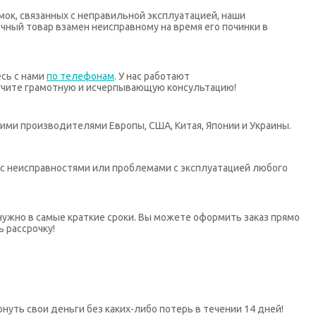
мок, связанных с неправильной эксплуатацией, наши
ный товар взамен неисправному на время его починки в
есь с нами
по телефонам
. У нас работают
учите грамотную и исчерпывающую консультацию!
ими производителями Европы, США, Китая, Японии и Украины.
х с неисправностями или проблемами с эксплуатацией любого
нужно в самые краткие сроки. Вы можете оформить заказ прямо
ь рассрочку!
нуть свои деньги без каких-либо потерь в течении 14 дней!