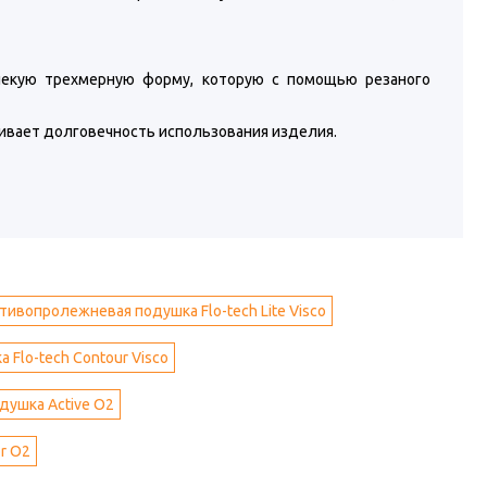
некую трехмерную форму, которую с помощью резаного
чивает долговечность использования изделия.
тивопролежневая подушка Flo-tech Lite Visco
Flo-tech Contour Visco
ушка Active O2
r O2