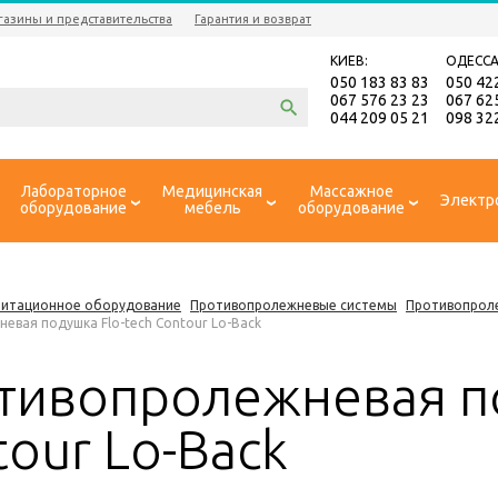
газины и представительства
Гарантия и возврат
КИЕВ:
ОДЕССА
050 183 83 83
050 42
067 576 23 23
067 62
044 209 05 21
098 32
Лабораторное
Медицинская
Массажное
Электр
оборудование
мебель
оборудование
литационное оборудование
Противопролежневые системы
Противопрол
евая подушка Flo-tech Contour Lo-Back
тивопролежневая по
our Lo-Back