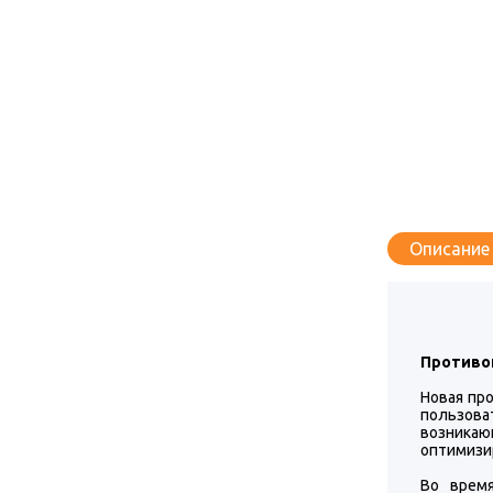
Описание
Противоп
Новая пр
пользова
возника
оптимизи
Во время