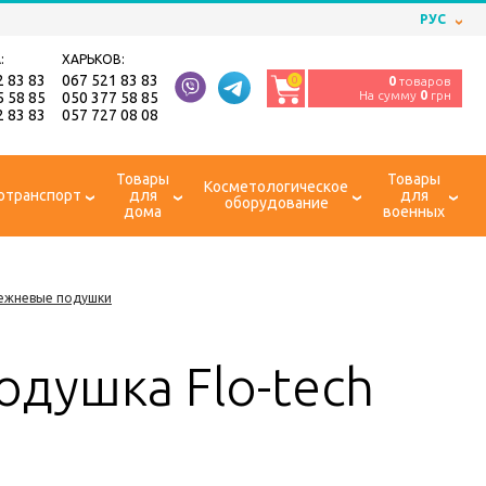
РУС
:
ХАРЬКОВ:
2 83 83
067 521 83 83
0
0
товаров
На сумму
0
грн
5 58 85
050 377 58 85
2 83 83
057 727 08 08
Товары
Товары
Косметологическое
отранспорт
для
для
оборудование
дома
военных
ежневые подушки
душка Flo-tech