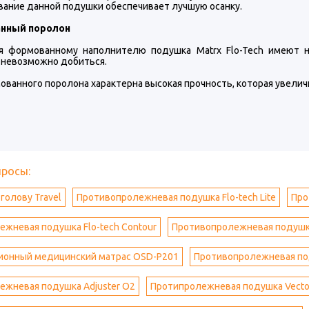
вание данной подушки обеспечивает лучшую осанку.
нный поролон
я формованному наполнителю подушка Matrx Flo-Tech имеют 
 невозможно добиться.
ованного поролона характерна высокая прочность, которая увели
просы:
голову Travel
Противопролежневая подушка Flo-tech Lite
Про
жневая подушка Flo-tech Contour
Противопролежневая подушка 
ионный медицинский матрас OSD-P201
Противопролежневая под
ежневая подушка Adjuster O2
Протипролежневая подушка Vecto