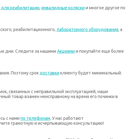
 для реабилитации
,
инвалидные коляски
и многое другое по
ского, реабилитационного,
лабораторного оборудования
, а
ные дни. Следите за нашими
Акциями
и покупайте еще более
ания. Поэтому срок
доставки
клиенту будет минимальный.
мок, связанных с неправильной эксплуатацией, наши
ный товар взамен неисправному на время его починки в
есь с нами
по телефонам
. У нас работают
учите грамотную и исчерпывающую консультацию!