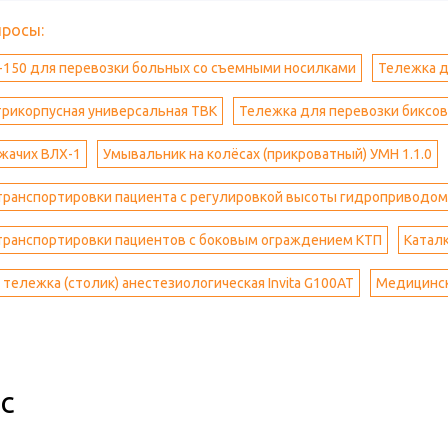
просы:
-150 для перевозки больных со съемными носилками
Тележка д
рикорпусная универсальная ТВК
Тележка для перевозки биксов
жачих ВЛХ-1
Умывальник на колёсах (прикроватный) УМН 1.1.0
транспортировки пациента с регулировкой высоты гидроприводом
транспортировки пациентов с боковым ограждением КТП
Катал
тележка (столик) анестезиологическая Invita G100AT
Медицинск
с