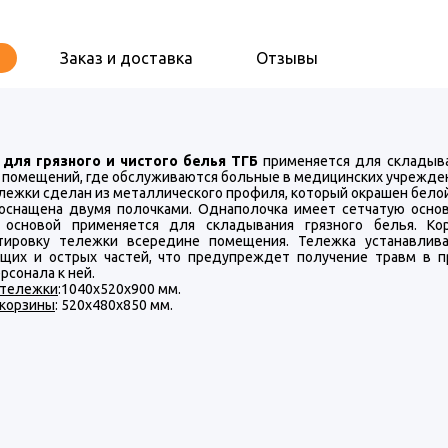
Заказ и доставка
Отзывы
для грязного и чистого белья ТГБ
применяется для складыва
 помещений, где обслуживаются больные в медицинских учрежден
ележки сделан из металлического профиля, который окрашен бело
оснащена двумя полочками. Однаполочка имеет сетчатую основу
 основой применяется для складывания грязного белья. Ко
тировку тележки всередине помещения. Тележка устанавлива
щих и острых частей, что предупреждет получение травм в пр
рсонала к ней.
 тележки
:1040х520х900 мм.
 корзины
: 520х480х850 мм.