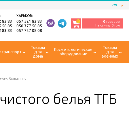
РУС
:
ХАРЬКОВ:
2 83 83
067 521 83 83
0
0
товаров
На сумму
0
грн
5 58 85
050 377 58 85
2 83 83
057 727 08 08
Товары
Товары
Косметологическое
отранспорт
для
для
оборудование
дома
военных
стого белья ТГБ
 чистого белья ТГБ