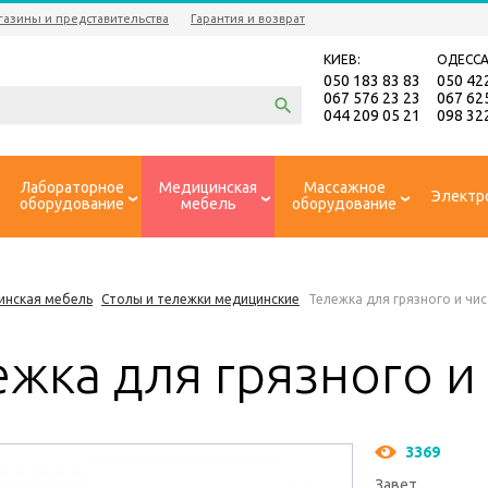
газины и представительства
Гарантия и возврат
КИЕВ:
ОДЕССА
050 183 83 83
050 42
067 576 23 23
067 62
044 209 05 21
098 32
Лабораторное
Медицинская
Массажное
Электр
оборудование
мебель
оборудование
инская мебель
Столы и тележки медицинские
Тележка для грязного и чи
жка для грязного и
3369
Завет