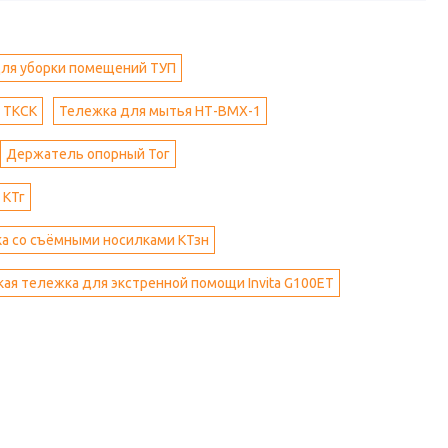
ля уборки помещений ТУП
 ТКСК
Тележка для мытья НТ-ВМХ-1
Держатель опорный Тог
 КТг
ка со съёмными носилками КТзн
ая тележка для экстренной помощи Invita G100ET