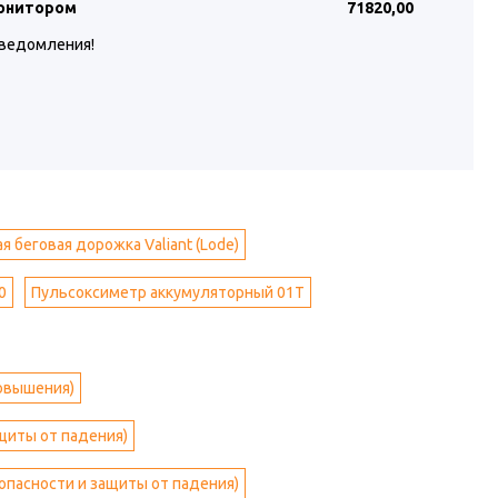
монитором
71820
,00
уведомления!
 беговая дорожка Valiant (Lode)
0
Пульсоксиметр аккумуляторный 01T
повышения)
ащиты от падения)
опасности и защиты от падения)