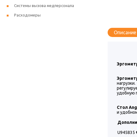
Системы вызова медперсонала
Расходомеры
Описание
Эргометр
Эргометр
нагрузки
регулиру
удобную 
Стол Ang
и удобном
Дополни
U945835