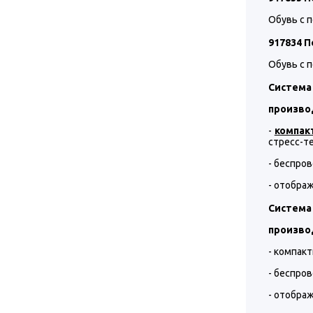
Обувь с 
917834 П
Обувь с 
Система 
произво
-
компак
стресс-те
- беспро
- отображ
Система 
произво
- компак
- беспро
- отображ