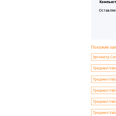
Компьют
Оставляе
Похожие за
Эргометр Cori
Тредмил Vali
Тредмил Valia
Тредмил Vali
Тредмил Vali
Тредмил Vali