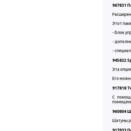
967831 П
Расширен
Этот паке
- Блок у
- дополни
- специа
945822 S
Эта опци
Его можн
917818 Т
С помощ
помещени
960804 
Шатуны р
917833 П