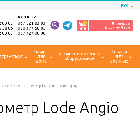
РУС
:
ХАРЬКОВ:
2 83 83
067 521 83 83
0
0
товаров
На сумму
0
грн
5 58 85
050 377 58 85
2 83 83
057 727 08 08
Товары
Товары
Косметологическое
отранспорт
для
для
оборудование
дома
военных
ческий стол-эргометр Lode Angio imaging
ометр Lode Angio