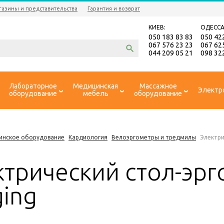
газины и представительства
Гарантия и возврат
КИЕВ:
ОДЕССА
050 183 83 83
050 42
067 576 23 23
067 62
044 209 05 21
098 32
Лабораторное
Медицинская
Массажное
Электр
оборудование
мебель
оборудование
инское оборудование
Кардиология
Велоэргометры и тредмилы
Электри
ктрический стол-эрг
ging