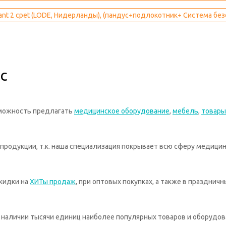
ant 2 cpet (LODE, Нидерланды), (пандус+подлокотник+ Система бе
с
зможность предлагать
медицинское оборудование
,
мебель
,
товары
родукции, т.к. наша специализация покрывает всю сферу медицин
кидки на
ХИТы продаж
, при оптовых покупках, а также в празднич
 в наличии тысячи единиц наиболее популярных товаров и оборудов