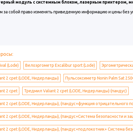
ерный модуль с системным блоком, лазерным принтером, 
м за собой право изменять приведенную информацию и цены без 
просы:
val (Lode)
Велоэргометр Excalibur sport (Lode)
Эргометрическая
ant 2 cpet (LODE, Нидерланды)
Пульсоксиметр Nonin Palm Sat 250
nt 2 cpet
Тредмил Valiant 2 cpet (LODE, Нидерланды) (пандус)
ant 2 cpet (LODE, Нидерланды), (пандус+функция отрицательного 
ant 2 cpet (LODE, Нидерланды), (пандус+Система безопасности и з
ant 2 cpet (LODE, Нидерланды), (пандус+подлокотник+ Система без