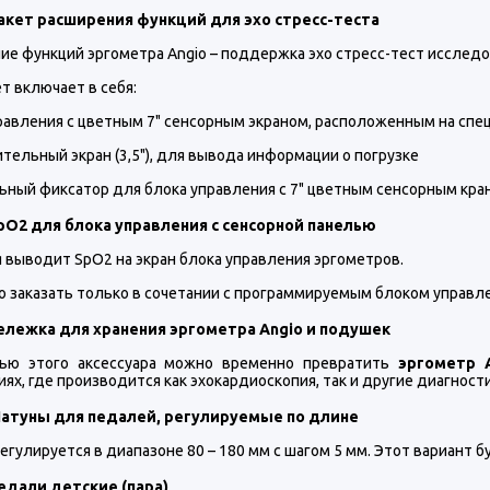
акет расширения функций для эхо стресс-теста
ие функций эргометра Angio – поддержка эхо стресс-тест исслед
т включает в себя:
правления с цветным 7" сенсорным экраном, расположенным на спе
тельный экран (3,5"), для вывода информации о погрузке
льный фиксатор для блока управления с 7" цветным сенсорным кра
pO2 для блока управления с сенсорной панелью
я выводит SpO2 на экран блока управления эргометров.
о заказать только в сочетании с программируемым блоком управле
ележка для хранения эргометра Angio и подушек
ью этого аксессуара можно временно превратить
эргометр 
ях, где производится как эхокардиоскопия, так и другие диагност
Шатуны для педалей, регулируемые по длине
егулируется в диапазоне 80 – 180 мм с шагом 5 мм. Этот вариант 
едали детские (пара)