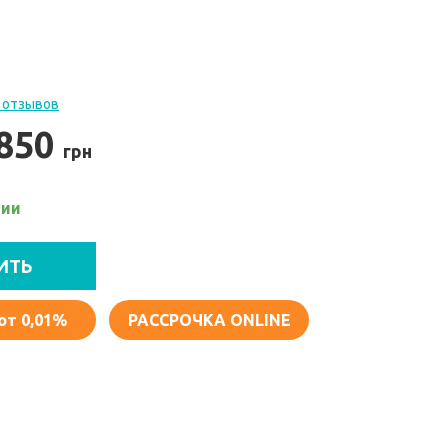
 отзывов
 850
грн
чии
ИТЬ
от 0,01%
РАССРОЧКА ONLINE