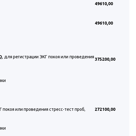
49610
,00
49610
,00
О
, для регистрации ЭКГ покоя или проведения
375200
,00
зки
 покоя или проведения стресс-тест проб,
272100
,00
зки