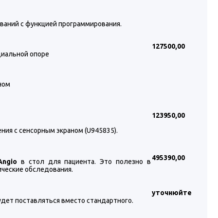
ований с функцией программирования.
127500
,00
циальной опоре
ном
123950
,00
ния с сенсорным экраном (U945835).
495390
,00
Angio
в стол для пациента. Это полезно в
ические обследования.
уточнюйте
будет поставляться вместо стандартного.