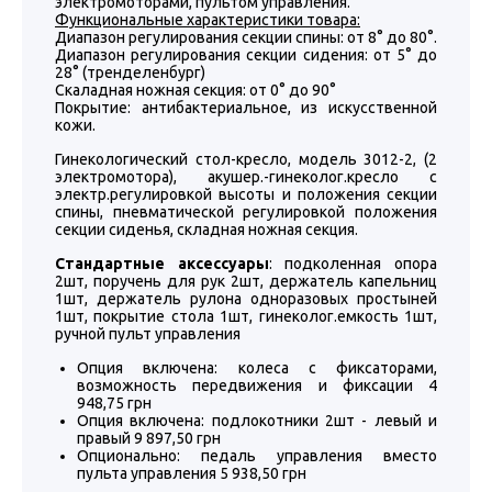
электромоторами, пультом управления.
Функциональные характеристики товара:
Диапазон регулирования секции спины: от 8° до 80°.
Диапазон регулирования секции сидения: от 5° до
28° (тренделенбург)
Скаладная ножная секция: от 0° до 90°
Покрытие: антибактериальное, из искусственной
кожи.
Гинекологический стол-кресло, модель 3012-2, (2
электромотора), акушер.-гинеколог.кресло с
электр.регулировкой высоты и положения секции
спины, пневматической регулировкой положения
секции сиденья, складная ножная секция.
Стандартные аксессуары
: подколенная опора
2шт, поручень для рук 2шт, держатель капельниц
1шт, держатель рулона одноразовых простыней
1шт, покрытие стола 1шт, гинеколог.емкость 1шт,
ручной пульт управления
Опция включена: колеса с фиксаторами,
возможность передвижения и фиксации 4
948,75 грн
Опция включена: подлокотники 2шт - левый и
правый 9 897,50 грн
Опционально: педаль управления вместо
пульта управления 5 938,50 грн