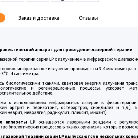
Заказ и доставка
Отзывы
рапевтический аппарат для проведения лазерной терапии
азерной терапии серии LP с излучением в инфракрасном диапазоне 
лновое инфракрасное излучение проникает на 3-4 миллиметра в тк
-3°С. 4 сантиметра.
сь биологическими тканями, квантовая энергия излучения тран
иологические и регенерационные процессы, ускоряет ме
оспалительное действие.
ями к использованию инфракрасных лазеров в физиотерапии 
ский артрит и периартрит, остеоартроз, снондилез и т.д.),
кий неврит, невралгия, радикулит, плексит, миозит).
е аппараты LP
оснащаются лазерными зондами с регулиров
тво биологических процессов в тканях организма, которые возмо
 лазерной терапии серии LP выпускаются в нескольких конф