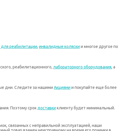
 для реабилитации
,
инвалидные коляски
и многое другое по
ского, реабилитационного,
лабораторного оборудования
, а
ные дни. Следите за нашими
Акциями
и покупайте еще более
ания. Поэтому срок
доставки
клиенту будет минимальный.
мок, связанных с неправильной эксплуатацией, наши
ный товар взамен неисправному на время его починки в