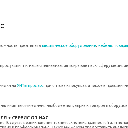
с
зможность предлагать
медицинское оборудование
,
мебель
,
товары
родукции, т.к. наша специализация покрывает всю сферу медицин
кидки на
ХИТы продаж
, при оптовых покупках, а также в празднич
 в наличии тысячи единиц наиболее популярных товаров и оборудов
Я + СЕРВИС ОТ НАС
ние! В случае возникновения технических неисправностей или поло
тивно и профессионально. Также мы можем предоставить аналогич