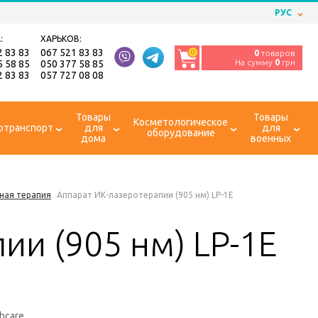
РУС
:
ХАРЬКОВ:
2 83 83
067 521 83 83
0
0
товаров
На сумму
0
грн
5 58 85
050 377 58 85
2 83 83
057 727 08 08
Товары
Товары
Косметологическое
отранспорт
для
для
оборудование
дома
военных
ная терапия
Аппарат ИК-лазеротерапии (905 нм) LP-1E
ии (905 нм) LP-1E
thcare