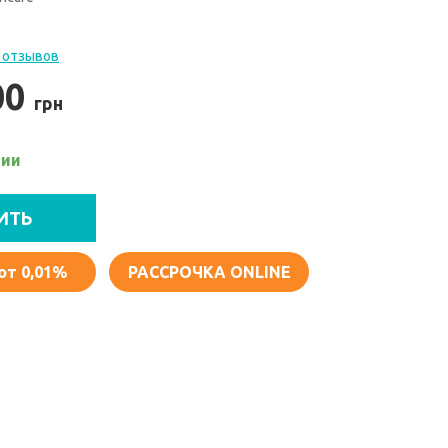
 отзывов
00
грн
чии
ИТЬ
от 0,01%
РАССРОЧКА ONLINE