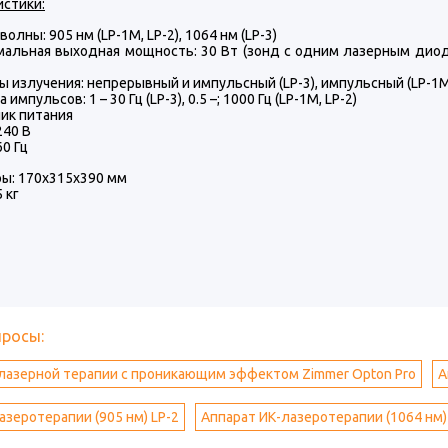
истики:
волны: 905 нм (LP-1M, LP-2), 1064 нм (LP-3)
альная выходная мощность: 30 Вт (зонд с одним лазерным диодо
 излучения: непрерывный и импульсный (LP-3), импульсный (LP-1M,
 импульсов: 1 – 30 Гц (LP-3), 0.5 –; 1000 Гц (LP-1M, LP-2)
ик питания
240 В
60 Гц
ы: 170x315x390 мм
5 кг
просы:
лазерной терапии с проникающим эффектом Zimmer Opton Pro
А
азеротерапии (905 нм) LP-2
Аппарат ИК-лазеротерапии (1064 нм)