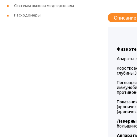
Системы вызова медперсонала
Расходомеры
Описание
Физиоте
Апараты л
Коротково
глубины 3
Поглощая
иммуноб
противов
Показани
(хрониче
(хроничес
Лазерны
большинс
Аппараты