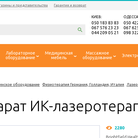
газины и представительства
Гарантия и возврат
КИЕВ:
ОДЕССА
050 183 83 83
050 42
067 576 23 23
067 62
044 209 05 21
098 32
Лабораторное
Медицинская
Массажное
Электр
оборудование
мебель
оборудование
инское оборудование
Физиотерапия Германия, Голландия, Италия
Лазер
рат ИК-лазеротерап
2280
Brightfield Heal