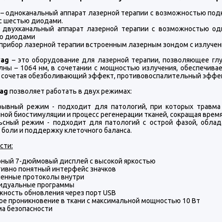
– одноканальный аппарат лазерной терапии с возможностью под
с шестью диодами.
 двухканальный аппарат лазерной терапии с возможностью од
ю диодами
прибор лазерной терапии встроенным лазерным зондом с излучен
yag
– это оборудование для лазерной терапии, позволяющее глу
лны – 1064 нм, в сочетании с мощностью излучения, обеспечив
, сочетая обезболивающий эффект, противовоспалительный эффек
ag
позволяет работать в двух режимах:
рывный режим - подходит для патологий, при которых травма 
ной биостимуляции и процесс регенерации тканей, сокращая врем
ьсный режим - подходит для патологий с острой фазой, обла
 боли и поддержку клеточного баланса.
сти:
ный 7-дюймовый дисплей с высокой яркостью
ивно понятный интерфейс значков
ненные протоколы внутри
идуальные программы
ность обновления через порт USB
ое проникновение в ткани с максимальной мощностью 10 Вт
а безопасности