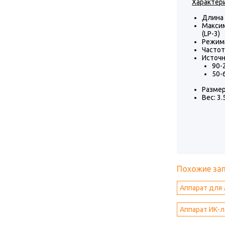
Характер
Длина 
Максим
(LP-3)
Режимы
Частота
Источн
90-
50-
Размер
Вес: 3.
Похожие за
Аппарат для 
Аппарат ИК-л