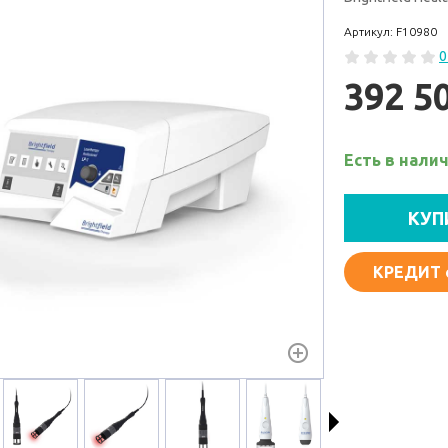
Артикул: F10980
0
392 5
Есть в нали
КУП
КРЕДИТ