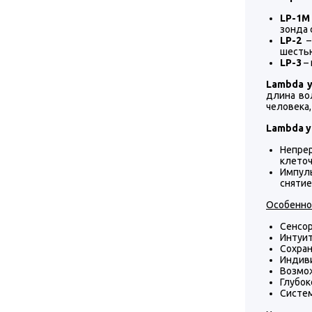
LP-1M
зонда 
LP-2
–
шесть
LP-3
– 
Lambda 
длина во
человека
Lambda y
Непре
клеточ
Импул
снятие
Особенно
Сенсор
Интуит
Сохра
Индив
Возмож
Глубок
Систем