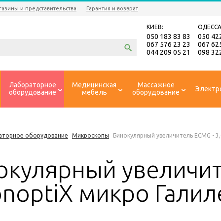
газины и представительства
Гарантия и возврат
КИЕВ:
ОДЕССА
050 183 83 83
050 42
067 576 23 23
067 62
044 209 05 21
098 32
Лабораторное
Медицинская
Массажное
Электр
оборудование
мебель
оборудование
аторное оборудование
Микроскопы
Бинокулярный увеличитель ECMG - 3,
окулярный увеличите
onoptiX микро Галил