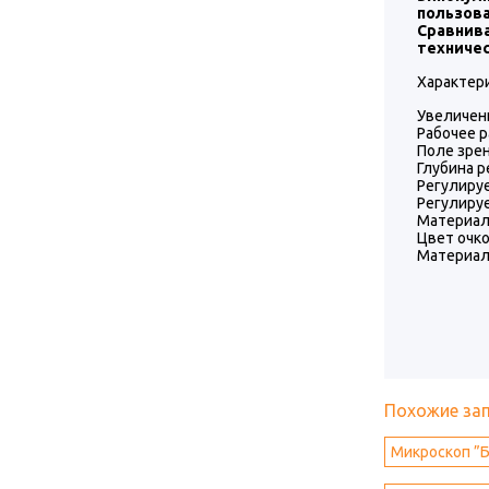
пользов
Сравнив
техничес
Характери
Увеличени
Рабочее р
Поле зрен
Глубина р
Регулируе
Регулируе
Материал 
Цвет очко
Материал 
Похожие за
Микроскоп ”Б