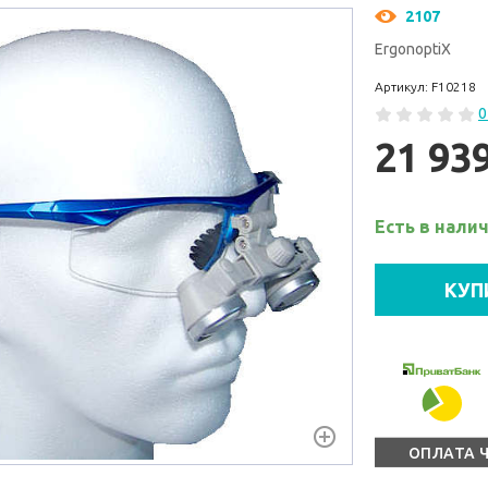
2107
ErgonoptiX
Артикул: F10218
0
21 93
Есть в нали
КУП
ОПЛАТА 