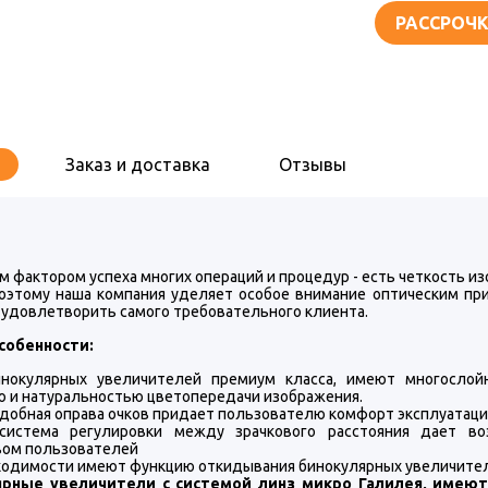
РАССРОЧК
Заказ и доставка
Отзывы
 фактором успеха многих операций и процедур - есть четкость и
оэтому наша компания уделяет особое внимание оптическим при
 удовлетворить самого требовательного клиента.
собенности:
нокулярных увеличителей премиум класса, имеют многослой
ю и натуральностью цветопередачи изображения.
удобная оправа очков придает пользователю комфорт эксплуатаци
система регулировки между зрачкового расстояния дает во
ом пользователей
ходимости имеют функцию откидывания бинокулярных увеличителе
ярные увеличители с системой линз микро Галилея, имеют