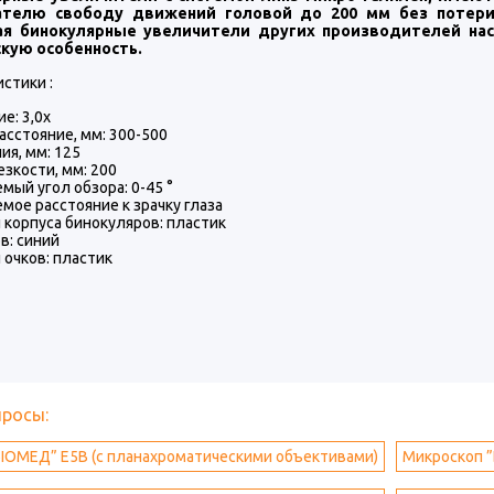
ателю свободу движений головой до 200 мм без потери
ая бинокулярные увеличители других производителей на
кую особенность.
стики :
е: 3,0х
асстояние, мм: 300-500
ия, мм: 125
езкости, мм: 200
мый угол обзора: 0-45 °
мое расстояние к зрачку глаза
корпуса бинокуляров: пластик
в: синий
очков: пластик
просы:
ІОМЕД” E5B (с планахроматическими объективами)
Микроскоп 