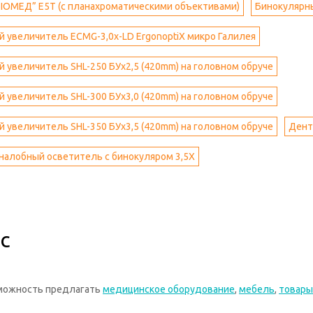
ІОМЕД” E5Т (с планахроматическими объективами)
Бинокулярны
 увеличитель ECMG-3,0x-LD ErgonoptiX микро Галилея
 увеличитель SHL-250 БУх2,5 (420mm) на головном обруче
 увеличитель SHL-300 БУх3,0 (420mm) на головном обруче
 увеличитель SHL-350 БУх3,5 (420mm) на головном обруче
Дент
налобный осветитель с бинокуляром 3,5Х
с
зможность предлагать
медицинское оборудование
,
мебель
,
товары