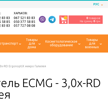
РУС
:
ХАРЬКОВ:
2 83 83
067 521 83 83
0
0
товаров
На сумму
0
грн
5 58 85
050 377 58 85
2 83 83
057 727 08 08
Товары
Товары
Косметологическое
отранспорт
для
для
оборудование
дома
военных
0x-RD ErgonoptiX микро Галилея
ль ECMG - 3,0x-RD
ея