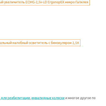
й увеличитель ECMG-2,5x-LD ErgonoptiX микро Галилея
альный налобный осветитель с бинокуляром 2,5Х
 для реабилитации
,
инвалидные коляски
и многое другое по