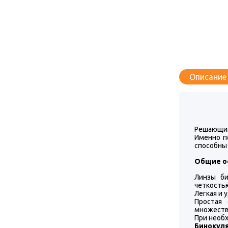
Описание
Решающим
Именно п
способны
Общие о
Линзы би
четкость
Легкая и 
Простая 
множеств
При необ
Бинокул