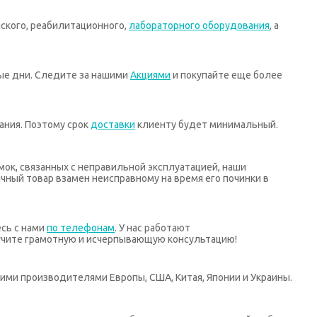
ского, реабилитационного,
лабораторного оборудования
, а
ные дни. Следите за нашими
Акциями
и покупайте еще более
ания. Поэтому срок
доставки
клиенту будет минимальный.
мок, связанных с неправильной эксплуатацией, наши
ный товар взамен неисправному на время его починки в
есь с нами
по телефонам
. У нас работают
учите грамотную и исчерпывающую консультацию!
ими производителями Европы, США, Китая, Японии и Украины.