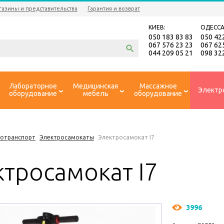
газины и представительства
Гарантия и возврат
КИЕВ:
ОДЕССА
050 183 83 83
050 42
067 576 23 23
067 62
044 209 05 21
098 32
Лабораторное
Медицинская
Массажное
Электр
оборудование
мебель
оборудование
ротранспорт
Электросамокаты
Электросамокат I7
ктросамокат I7
3996