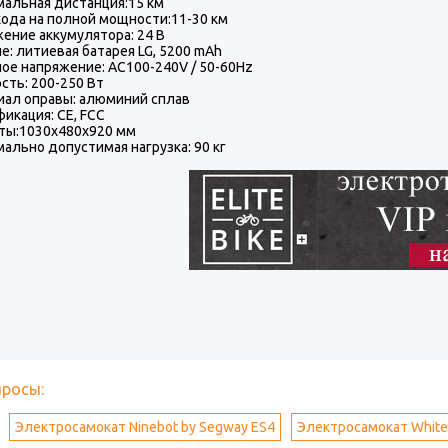
альная дистанция:15 км
хода на полной мощности:11-30 км
ение аккумулятора: 24 В
е: литиевая батарея LG, 5200 mAh
ое напряжение: AC100-240V / 50-60Hz
ть: 200-250 Вт
ал оправы: алюминий сплав
икация: CE, FCC
ты:1030х480х920 мм
ально допустимая нагрузка: 90 кг
просы:
Электросамокат Ninebot by Segway ES4
Электросамокат White S