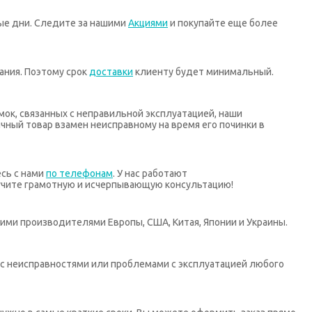
ные дни. Следите за нашими
Акциями
и покупайте еще более
ания. Поэтому срок
доставки
клиенту будет минимальный.
мок, связанных с неправильной эксплуатацией, наши
ный товар взамен неисправному на время его починки в
есь с нами
по телефонам
. У нас работают
учите грамотную и исчерпывающую консультацию!
ими производителями Европы, США, Китая, Японии и Украины.
х с неисправностями или проблемами с эксплуатацией любого