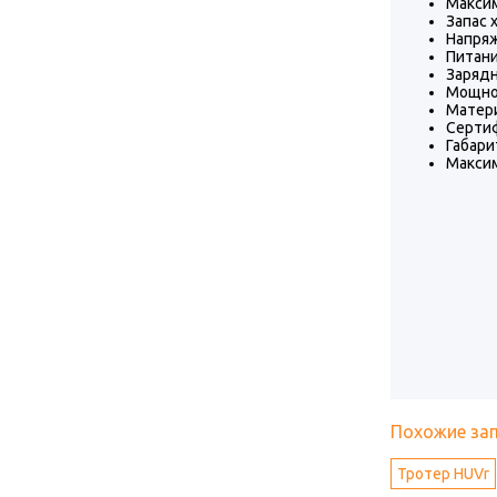
Максим
Запас 
Напряж
Питани
Зарядн
Мощнос
Матери
Сертиф
Габари
Максим
Похожие за
Тротер HUVr