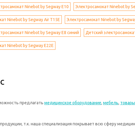
тросамокат Ninebot by Segway E10
Электросамокат Ninebot by 
ат Ninebot by Segway Air T15E
Электросамокат Ninebot by Segwa
тросамокат Ninebot by Segway E8 синий
Детский электросамокат
ат Ninebot by Segway E22E
с
зможность предлагать
медицинское оборудование
,
мебель
,
товары
родукции, т.к. наша специализация покрывает всю сферу медицин