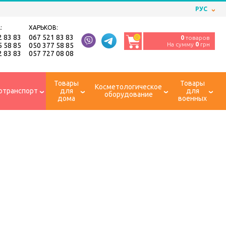
РУС
:
ХАРЬКОВ:
2 83 83
067 521 83 83
0
0
товаров
На сумму
0
грн
5 58 85
050 377 58 85
2 83 83
057 727 08 08
Товары
Товары
Косметологическое
отранспорт
для
для
оборудование
дома
военных