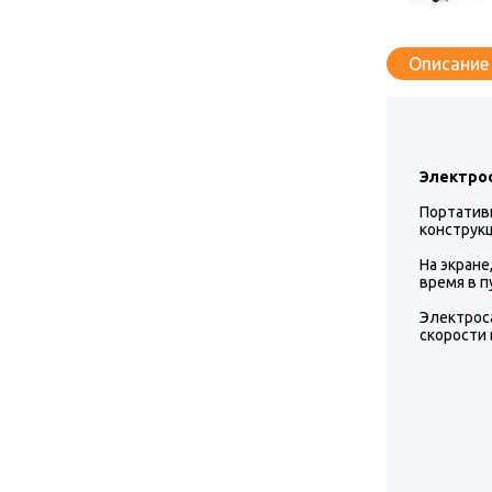
Описание
Электрос
Портатив
конструк
На экране
время в п
Электрос
скорости 