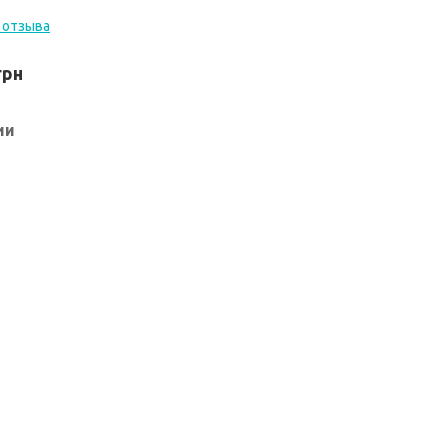
 отзыва
грн
ии