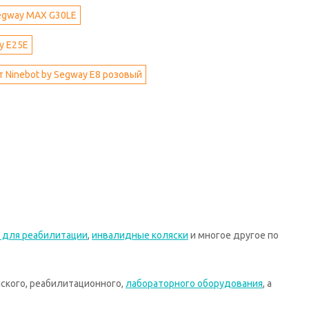
Segway MAX G30LE
y E25E
 Ninebot by Segway E8 розовый
 для реабилитации
,
инвалидные коляски
и многое другое по
ского, реабилитационного,
лабораторного оборудования
, а