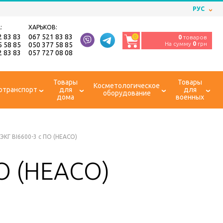
РУС
:
ХАРЬКОВ:
2 83 83
067 521 83 83
0
0
товаров
На сумму
0
грн
5 58 85
050 377 58 85
2 83 83
057 727 08 08
Товары
Товары
Косметологическое
отранспорт
для
для
оборудование
дома
военных
ЭКГ BI6600-3 с ПО (HEACO)
ПО (HEACO)