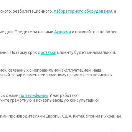
ского, реабилитационного,
лабораторного оборудования
, а
ные дни. Следите за нашими
Акциями
и покупайте еще более
ания. Поэтому срок
доставки
клиенту будет минимальный.
мок, связанных с неправильной эксплуатацией, наши
ный товар взамен неисправному на время его починки в
есь с нами
по телефонам
. У нас работают
учите грамотную и исчерпывающую консультацию!
ими производителями Европы, США, Китая, Японии и Украины.