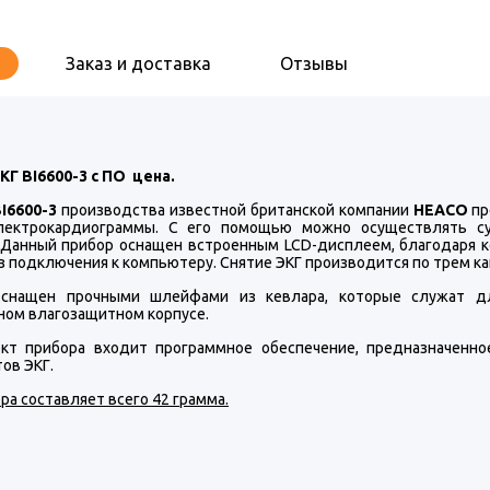
Заказ и доставка
Отзывы
КГ BI6600-3 с ПО цена.
I6600-3
производства известной британской компании
HEACO
пр
лектрокардиограммы. С его помощью можно осуществлять су
 Данный прибор оснащен встроенным LCD-дисплеем, благодаря 
 подключения к компьютеру. Снятие ЭКГ производится по трем ка
оснащен прочными шлейфами из кевлара, которые служат дл
ном влагозащитном корпусе.
кт прибора входит программное обеспечение, предназначенн
ов ЭКГ.
ра составляет всего 42 грамма.