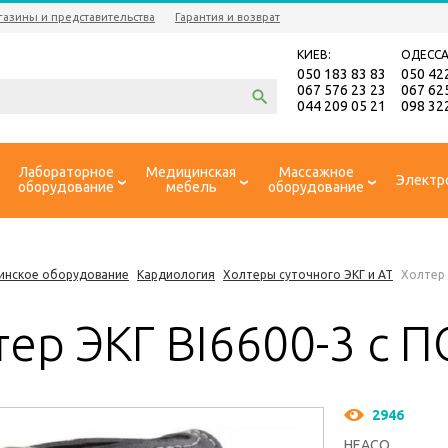
газины и представительства
Гарантия и возврат
КИЕВ:
ОДЕССА
050 183 83 83
050 42
067 576 23 23
067 62
044 209 05 21
098 32
Лабораторное
Медицинская
Массажное
Электр
оборудование
мебель
оборудование
инское оборудование
Кардиология
Холтеры суточного ЭКГ и АТ
Холтер 
ер ЭКГ BI6600-3 с 
2946
HEACO