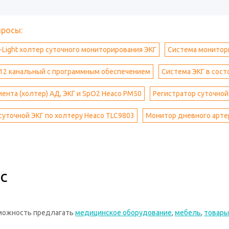
просы:
r-Light холтер суточного мониторирования ЭКГ
Система монитори
 12 канальный с программным обеспечением
Система ЭКГ в сост
ента (холтер) АД, ЭКГ и SpO2 Heaco PM50
Регистратор суточной
суточной ЭКГ по холтеру Heaco TLC9803
Монитор дневного арте
с
зможность предлагать
медицинское оборудование
,
мебель
,
товары