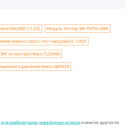
нга DIACARD 2.1 (LE)
Модуль Холтер ЭКГ РИТМ 2000
оянии покоя и стресс-тест нагрузки EC-12R/S
 ЭКГ по холтеру Heaco TLC6000
риального давления Heaco ABPM50
 для реабилитации
,
инвалидные коляски
и многое другое по