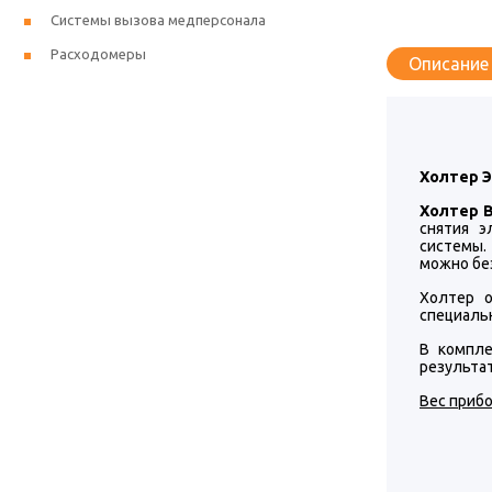
Системы вызова медперсонала
Расходомеры
Описание
Холтер Э
Холтер B
снятия э
системы.
можно без
Холтер 
специаль
В компле
результат
Вес прибо