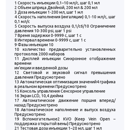
1 Скорость инъекции 0,1–10 мл/с, шаг 0,1 мл
2 Объем шприца Двойной, 200 мл & 200 мл
3 Доза инъекции 1-200 мл, шаг 1 мл
4 Скорость наполнения (ингаляции) 0,1-10 мл/с, шаг
0,1 мл/с
5 Скорость выпуска воздуха 0,1/с6/10 Ограничение
давления 10-300 psi, шаг 1 psi
7 Время задержки 0-9999 с, шаг 1 с
8 Интервал времени 0-9999 с, шаг 1 с
9 Фазы инъекции 10
10 количество предварительно установленных
протоколов 2000 наборов
11 Дисплей инъекции Синхронное отображение
времени
ин’екции и введенной дозы
12 Световой и звуковой сигнал превышения
давления Предусмотрено
13 Автоматическая оптимизация значений4 графика
в реальном времени Предусмотрено
15 Консоль управления Сенсорное управление
16 Экран LCD, 10,4 дюйма
17 Автоматическое движение поршня вперед/
назад Предусмотрено
18 Автоматическое наполнение и выпуск воздуха
Предусмотрено
19 Вспомогательное2 KVO (Keep Vein Open –
поддержка открытой вены) Предусмотрено
21 Тестовая доза инъекции 1–20 мл, шаг 1 мл