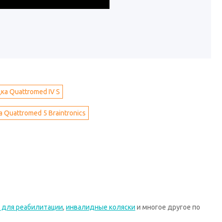
а Quattromed IV S
Quattromed 5 Braintronics
 для реабилитации
,
инвалидные коляски
и многое другое по