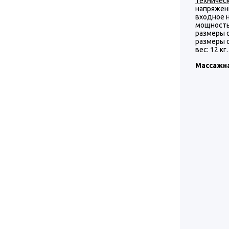
Техническ
напряжени
входное н
мощность:
размеры с
размеры с
вес: 12 кг.
Массажна