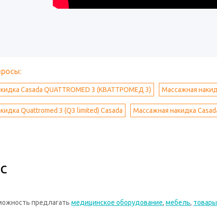
просы:
акидка Casada QUATTROMED 3 (КВАТТРОМЕД 3)
Массажная накидк
идка Quattromed 3 (Q3 limited) Casada
Массажная накидка Casada 
с
зможность предлагать
медицинское оборудование
,
мебель
,
товары