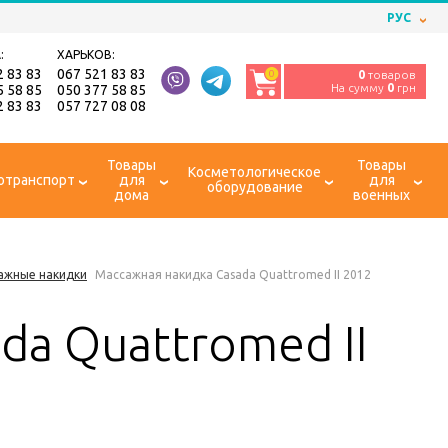
РУС
:
ХАРЬКОВ:
2 83 83
067 521 83 83
0
0
товаров
На сумму
0
грн
5 58 85
050 377 58 85
2 83 83
057 727 08 08
Товары
Товары
Косметологическое
отранспорт
для
для
оборудование
дома
военных
ажные накидки
Массажная накидка Casada Quattromed II 2012
da Quattromed II