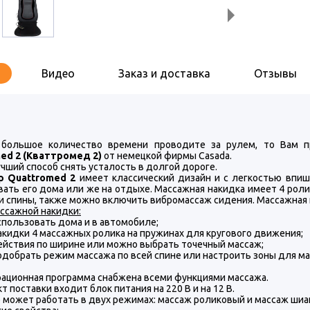
Видео
Заказ и доставка
Отзывы
 большое количество времени проводите за рулем, то Вам 
ed 2 (Кваттромед 2)
от немецкой фирмы Casada.
чший способ снять усталость в долгой дороге.
р Quattromed 2
имеет классический дизайн и с легкостью впи
вать его дома или же на отдыхе. Массажная накидка имеет 4 ро
и спины, также можно включить вибромассаж сидения. Массажная 
ссажной накидки:
спользовать дома и в автомобиле;
акидки 4 массажных ролика на пружинах для кругового движения;
ействия по ширине или можно выбрать точечный массаж;
добрать режим массажа по всей спине или настроить зоны для ма
ационная программа снабжена всеми функциями массажа.
т поставки входит блок питания на 220 В и на 12 В.
 может работать в двух режимах: массаж роликовый и массаж шиа