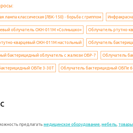
просы:
я лампа классическая (ЛБК-150) - борьба с гриппом
Инфракрасная
цевый облучатель ОКН-011М «Солнышко»
Облучатель ртутно-к
ртутно-кварцевый ОКН-011М настольный
Облучатель бактерицид
ный бактерицидный облучатель с жалюзи ОБР-7
Облучатель бак
бактерицидный ОБПе 3-30Т
Облучатель бактерицидный ОБПе 6
с
зможность предлагать
медицинское оборудование
,
мебель
,
товары