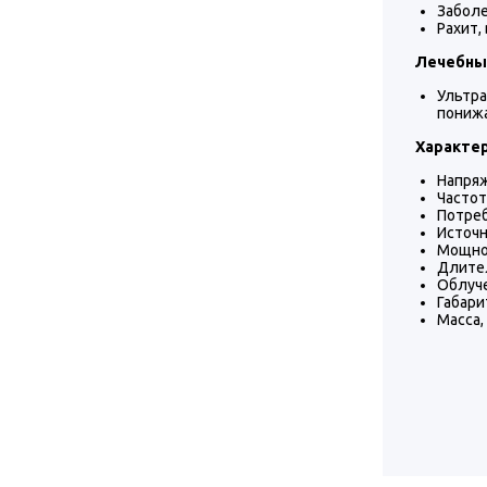
Заболе
Рахит,
Лечебны
Ультр
понижа
Характер
Напряж
Частота
Потреб
Источн
Мощнос
Длител
Облуче
Габари
Масса, 