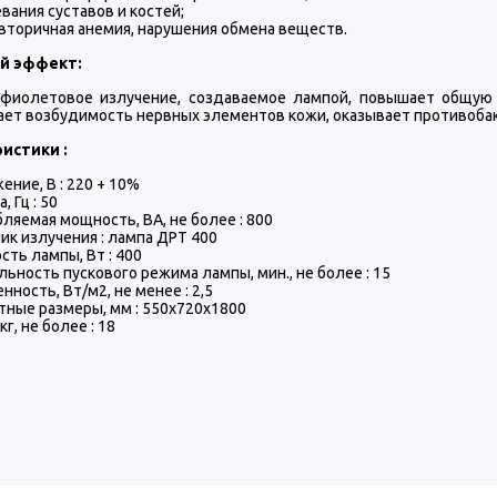
вания суставов и костей;
 вторичная анемия, нарушения обмена веществ.
й эффект:
афиолетовое излучение, создаваемое лампой, повышает общую 
ет возбудимость нервных элементов кожи, оказывает противоба
истики :
ение, В : 220 + 10%
, Гц : 50
ляемая мощность, ВА, не более : 800
ик излучения : лампа ДРТ 400
ть лампы, Вт : 400
ьность пускового режима лампы, мин., не более : 15
нность, Вт/м2, не менее : 2,5
тные размеры, мм : 550х720х1800
кг, не более : 18