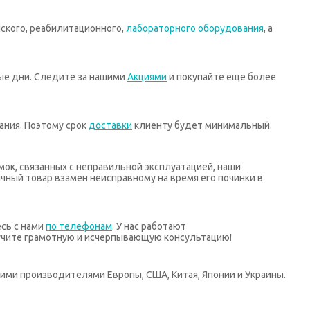
ского, реабилитационного,
лабораторного оборудования
, а
ные дни. Следите за нашими
Акциями
и покупайте еще более
ания. Поэтому срок
доставки
клиенту будет минимальный.
мок, связанных с неправильной эксплуатацией, наши
ный товар взамен неисправному на время его починки в
есь с нами
по телефонам
. У нас работают
учите грамотную и исчерпывающую консультацию!
ими производителями Европы, США, Китая, Японии и Украины.