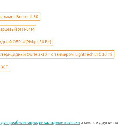
 лампа Beurer IL 30
варцевый УГН-01М
ный ОБР-4 (Philips 30 Вт)
терицидный ОБПе 3-30 Т с таймером, LightTech LTC 30 T8
-30Т
 для реабилитации
,
инвалидные коляски
и многое другое по