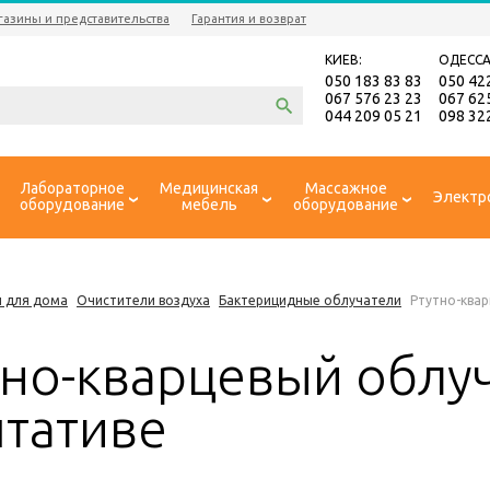
газины и представительства
Гарантия и возврат
КИЕВ:
ОДЕССА
050 183 83 83
050 42
067 576 23 23
067 62
044 209 05 21
098 32
Лабораторное
Медицинская
Массажное
Электр
оборудование
мебель
оборудование
 для дома
Очистители воздуха
Бактерицидные облучатели
Ртутно-ква
тно-кварцевый облу
штативе