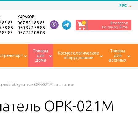
РУС
:
ХАРЬКОВ:
2 83 83
067 521 83 83
0
0
товаров
На сумму
0
грн
5 58 85
050 377 58 85
2 83 83
057 727 08 08
Товары
Товары
Косметологическое
отранспорт
для
для
оборудование
дома
военных
рцевый облучатель ОРК-021М на штативе
чатель ОРК-021М