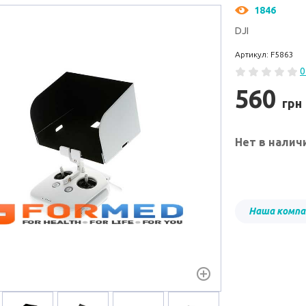
1846
DJI
Артикул: F5863
0
560
грн
Нет в налич
Наша компан