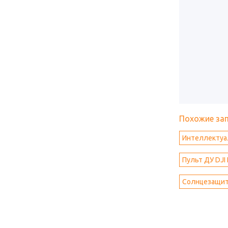
Похожие за
Интеллектуаль
Пульт ДУ DJI I
Солнцезащитн