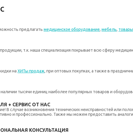
с
зможность предлагать
медицинское оборудование
,
мебель
,
товары
родукции, т.к. наша специализация покрывает всю сферу медицин
кидки на
ХИТы продаж
, при оптовых покупках, а также в празднич
 в наличии тысячи единиц наиболее популярных товаров и оборудов
Я + СЕРВИС ОТ НАС
ние! В случае возникновения технических неисправностей или поло
тивно и профессионально. Также мы можем предоставить аналогич
ИОНАЛЬНАЯ КОНСУЛЬТАЦИЯ