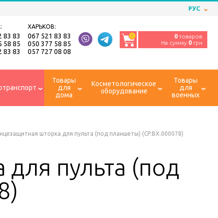
РУС
:
ХАРЬКОВ:
2 83 83
067 521 83 83
0
0
товаров
На сумму
0
грн
5 58 85
050 377 58 85
2 83 83
057 727 08 08
Товары
Товары
Косметологическое
отранспорт
для
для
оборудование
дома
военных
нцезащитная шторка для пульта (под планшеты) (CP.BX.000078)
для пульта (под
8)