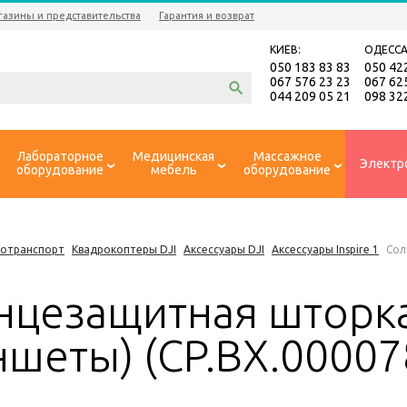
газины и представительства
Гарантия и возврат
КИЕВ:
ОДЕССА
050 183 83 83
050 42
067 576 23 23
067 62
044 209 05 21
098 32
Лабораторное
Медицинская
Массажное
Электр
оборудование
мебель
оборудование
ротранспорт
Квадрокоптеры DJI
Аксессуары DJI
Аксессуары Inspire 1
Сол
нцезащитная шторка 
ншеты) (CP.BX.00007