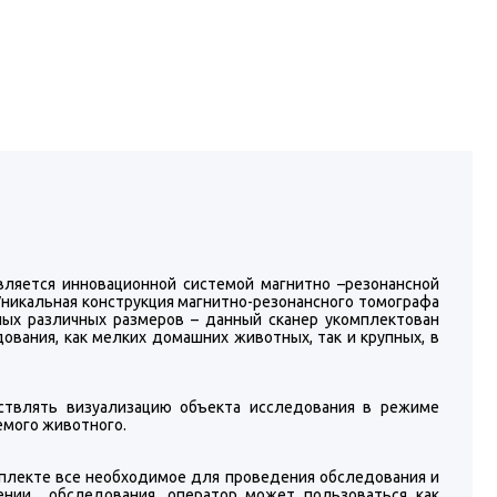
ляется инновационной системой магнитно –резонансной
Уникальная конструкция магнитно-резонансного томографа
ых различных размеров – данный сканер укомплектован
вания, как мелких домашних животных, так и крупных, в
твлять визуализацию объекта исследования в режиме
емого животного.
мплекте все необходимое для проведения обследования и
ении обследования, оператор может пользоваться как