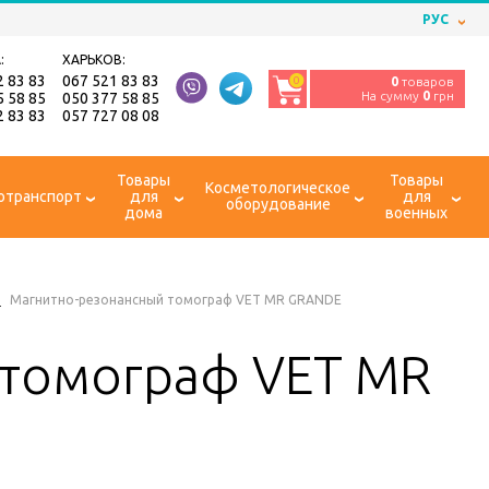
РУС
:
ХАРЬКОВ:
2 83 83
067 521 83 83
0
0
товаров
На сумму
0
грн
5 58 85
050 377 58 85
2 83 83
057 727 08 08
Товары
Товары
Косметологическое
отранспорт
для
для
оборудование
дома
военных
и
Магнитно-резонансный томограф VET MR GRANDE
 томограф VET MR