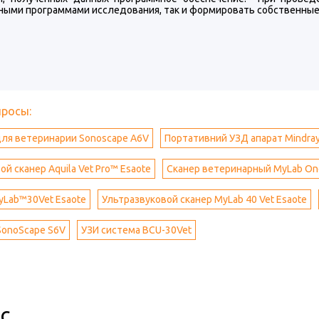
ными программами исследования, так и формировать собственные
просы:
для ветеринарии Sonoscape А6V
Портативний УЗД апарат Mindra
й сканер Aquila Vet Pro™ Esaote
Сканер ветеринарный MyLab On
yLab™30Vet Esaote
Ультразвуковой сканер MyLab 40 Vet Esaote
SonoScape S6V
УЗИ система BCU-30Vet
с