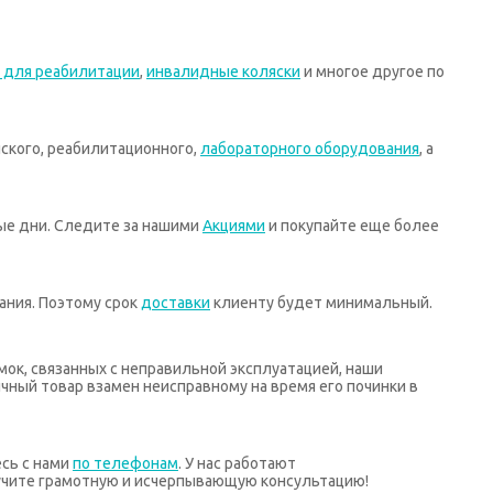
 для реабилитации
,
инвалидные коляски
и многое другое по
ского, реабилитационного,
лабораторного оборудования
, а
ные дни. Следите за нашими
Акциями
и покупайте еще более
ания. Поэтому срок
доставки
клиенту будет минимальный.
мок, связанных с неправильной эксплуатацией, наши
ный товар взамен неисправному на время его починки в
есь с нами
по телефонам
. У нас работают
учите грамотную и исчерпывающую консультацию!