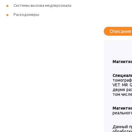
Системы вызова медперсонала
Расходомеры
Описание
Магнитн
Специал
томограф
VET MR G
двумя ра
том числ
Магнитн
реальног
Данный п
обработк