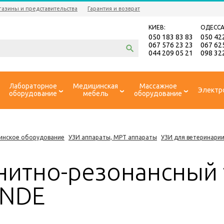
газины и представительства
Гарантия и возврат
КИЕВ:
ОДЕССА
050 183 83 83
050 42
067 576 23 23
067 62
044 209 05 21
098 32
Лабораторное
Медицинская
Массажное
Электр
оборудование
мебель
оборудование
инское оборудование
УЗИ аппараты, МРТ аппараты
УЗИ для ветеринари
нитно-резонансный
NDE