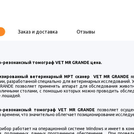
Заказ и доставка
Отзывы
о-резонансный томограф VET MR GRANDE цена.
изированный ветеринарный МРТ сканер VET MR GRANDE
яв
ии, разработанной специально для ветеринарных исследований. 
RANDE позволяет применять аппарат для обследования животн
зличными столами, с помощью которых можно проводить обследо
е лошадей.
о-резонансный томограф VET MR GRANDE
позволяет осущес
о времени, что значительно облегчает позиционирование исследу
рибор работает на операционной системе Windows и имеет в ко
и, полученных данных программное обеспечение. При провед