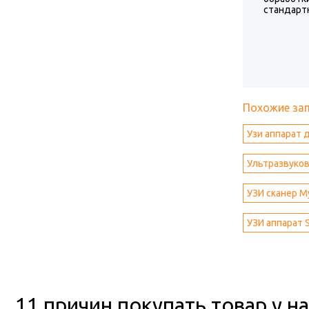
стандарт
Похожие за
Узи аппарат 
Ультразвуково
УЗИ сканер M
УЗИ аппарат 
11 причин покупать товар у на