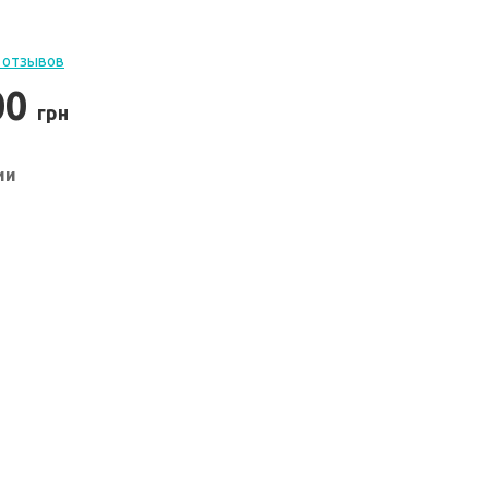
 отзывов
00
грн
ии