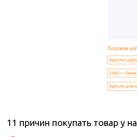
Похожие за
Кресло сорбц
2085 — Гинек
Кресло для х
11 причин покупать товар у на