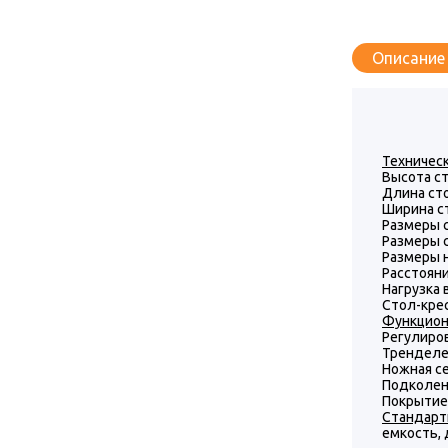
Описание
Техническ
Высота ст
Длина сто
Ширина ст
Размеры с
Размеры с
Размеры н
Расстояни
Нагрузка 
Стол-кре
Функцион
Регулиров
Тренделен
Ножная се
Подколен
Покрытие:
Стандарт
емкость,