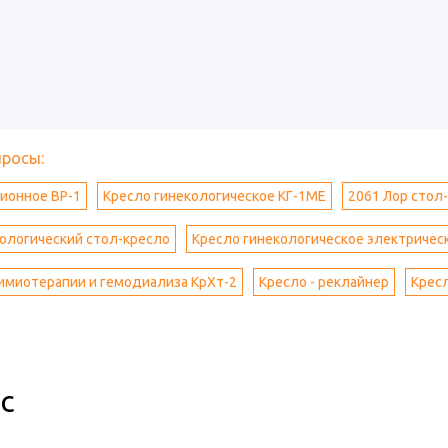
просы:
ионное ВР-1
Кресло гинекологическое КГ-1МЕ
2061 Лор стол
ологический стол-кресло
Кресло гинекологическое электричес
имиотерапии и гемодиализа КрХт-2
Кресло - реклайнер
Крес
с