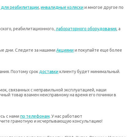
 для реабилитации
,
инвалидные коляски
и многое другое по
ского, реабилитационного,
лабораторного оборудования
, а
ные дни. Следите за нашими
Акциями
и покупайте еще более
ания. Поэтому срок
доставки
клиенту будет минимальный.
мок, связанных с неправильной эксплуатацией, наши
ный товар взамен неисправному на время его починки в
есь с нами
по телефонам
. У нас работают
учите грамотную и исчерпывающую консультацию!