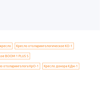
-кресло
Кресло отоларингологическое КО-1
кое BOOM 1 PLUS S
ло отоларинголога КрО-1
Кресло донора КДм-1