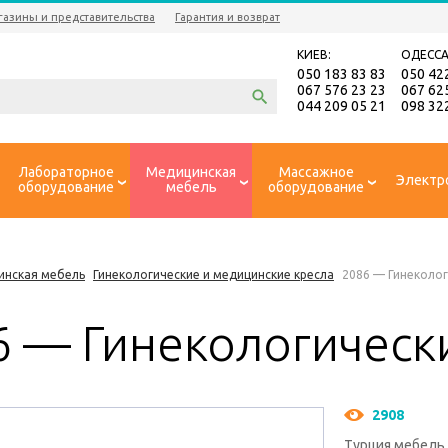
газины и представительства
Гарантия и возврат
КИЕВ:
ОДЕССА
050 183 83 83
050 42
067 576 23 23
067 62
044 209 05 21
098 32
Лабораторное
Медицинская
Массажное
Электр
оборудование
мебель
оборудование
инская мебель
Гинекологические и медицинские кресла
2086 — Гинеколог
6 — Гинекологическ
2908
Турция мебель