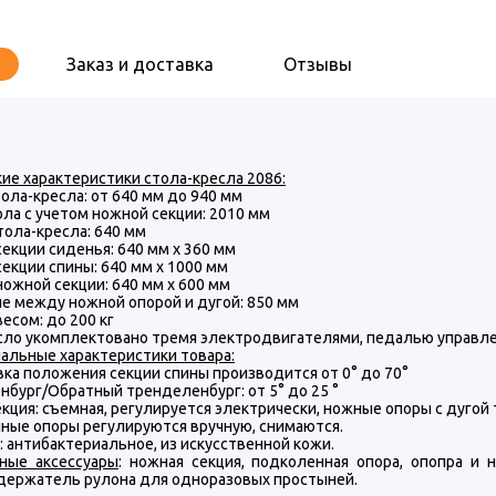
Заказ и доставка
Отзывы
ие характеристики стола-кресла 2086:
ола-кресла: от 640 мм до 940 мм
ла c учетом ножной секции: 2010 мм
ола-кресла: 640 мм
екции сиденья: 640 мм x 360 мм
екции спины: 640 мм x 1000 мм
ожной секции: 640 мм x 600 мм
е между ножной опорой и дугой: 850 мм
весом: до 200 кг
сло укомплектовано тремя электродвигателями, педалью управле
альные характеристики товара:
ка положения секции спины производится от 0° до 70°
бург/Обратный тренделенбург: от 5° до 25 °
кция: съемная, регулируется электрически, ножные опоры с дугой
ные опоры регулируются вручную, снимаются.
 антибактериальное, из искусственной кожи.
ные аксессуары
: ножная секция, подколенная опора, опопра и 
 держатель рулона для одноразовых простыней.