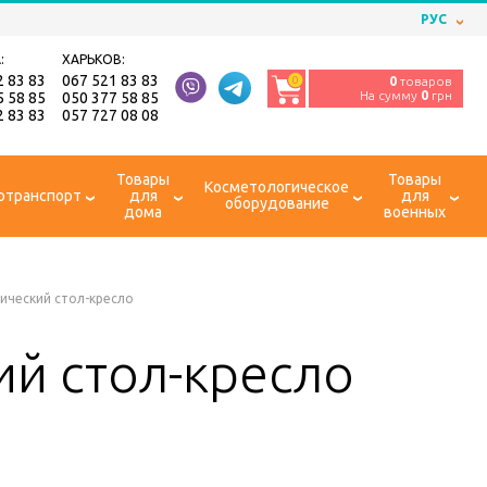
РУС
:
ХАРЬКОВ:
2 83 83
067 521 83 83
0
0
товаров
На сумму
0
грн
5 58 85
050 377 58 85
2 83 83
057 727 08 08
Товары
Товары
Косметологическое
отранспорт
для
для
оборудование
дома
военных
ический стол-кресло
ий стол-кресло