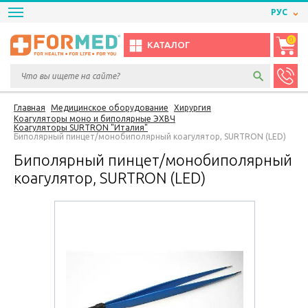
РУС
0
КАТАЛОГ
Главная
Медицинское оборудование
Хирургия
Коагуляторы моно и биполярные ЭХВЧ
Коагуляторы SURTRON "Италия"
Биполярный пинцет/монобиполярный коагулятор, SURTRON (LED)
Биполярный пинцет/монобиполярный
коагулятор, SURTRON (LED)