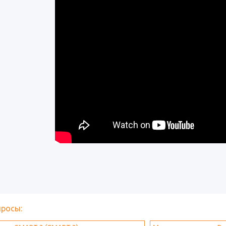
просы: