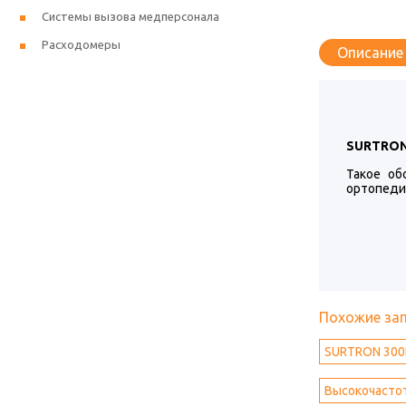
Системы вызова медперсонала
Расходомеры
Описание
SURTRON 
Такое об
ортопедии
Похожие за
SURTRON 300
Высокочастот