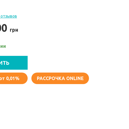
 отзывов
00
грн
чии
ИТЬ
от 0,01%
РАССРОЧКА ONLINE