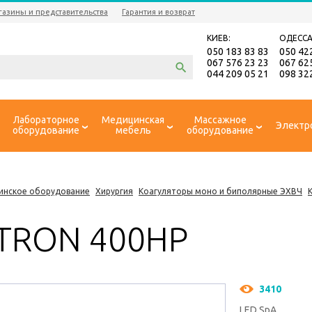
газины и представительства
Гарантия и возврат
КИЕВ:
ОДЕССА
050 183 83 83
050 42
067 576 23 23
067 62
044 209 05 21
098 32
Лабораторное
Медицинская
Массажное
Электр
оборудование
мебель
оборудование
инское оборудование
Хирургия
Коагуляторы моно и биполярные ЭХВЧ
TRON 400HP
3410
LED SpA