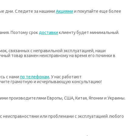
ные дни. Следите за нашими
Акциями
и покупайте еще более
ания. Поэтому срок
доставки
клиенту будет минимальный.
мок, связанных с неправильной эксплуатацией, наши
ный товар взамен неисправному на время его починки в
есь с нами
по телефонам
. У нас работают
учите грамотную и исчерпывающую консультацию!
ими производителями Европы, США, Китая, Японии и Украины.
х с неисправностями или проблемами с эксплуатацией любого