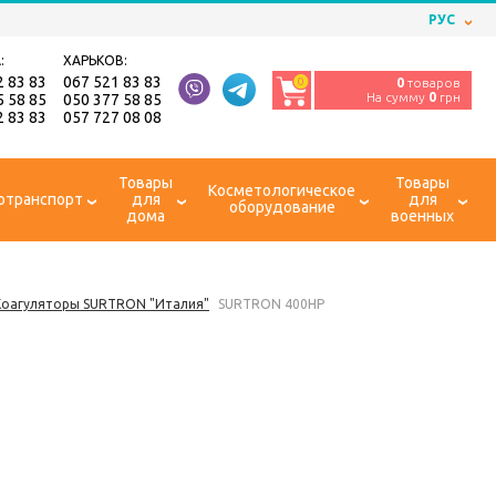
РУС
:
ХАРЬКОВ:
2 83 83
067 521 83 83
0
0
товаров
На сумму
0
грн
5 58 85
050 377 58 85
2 83 83
057 727 08 08
Товары
Товары
Косметологическое
отранспорт
для
для
оборудование
дома
военных
Коагуляторы SURTRON "Италия"
SURTRON 400HP