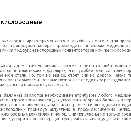
 кислородные
 кислород широко применяется в лечебных целях и для профи
ычной процедурой, которая производится в любом медицинск
аличия под рукой кислородных концентраторов или же кислородны
вания в домашних условиях, а также в каретах скорой помощи, 
одятся в пластиковых футлярах, что удобно для их транспо
венной стали, но, тем не менее, стоят они не дорого. Также 
и и расходомерами, которые позволяют следить за расходом кис
их транспортировки в нужно место.
е баллоны
являются необходимым атрибутом любого медицинс
род широко применяется для улучшения здоровья больных в перио
оятельно полноценно дышать или страдает кислородным голода
кислородных процедур актуально в профилактических целях,
 кислородных коктейлей и пенок. Они популярны не только сре
овье, ускорить послеоперационную реабилитацию, улучшить сон и