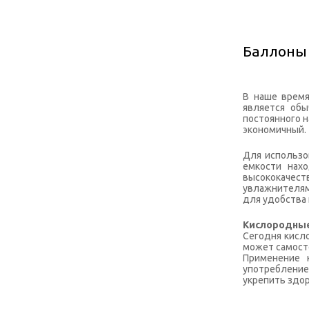
Баллоны
В наше время
является об
постоянного н
экономичный.
Для использо
емкости нах
высококачест
увлажнителям
для удобства 
Кислородны
Сегодня кисло
может самост
Применение 
употребление
укрепить здор