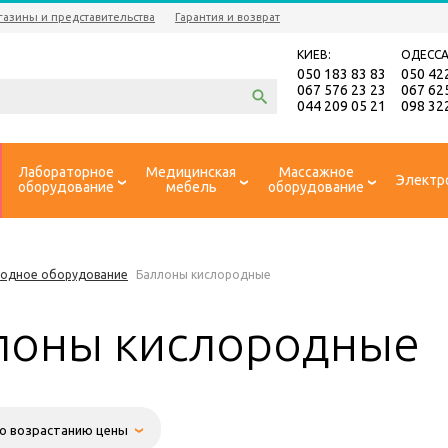
газины и представительства
Гарантия и возврат
КИЕВ:
ОДЕССА
050 183 83 83
050 42
067 576 23 23
067 62
044 209 05 21
098 32
Лабораторное
Медицинская
Массажное
Электр
оборудование
мебель
оборудование
родное оборудование
Баллоны кислородные
лоны кислородные