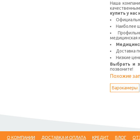
Наша компани
качественным
купить у на
Официальна
Наиболее 
Профильны
медицинская м
Медицинс
Доставка п
Низкие цен
Выбрать и 
позвоните!
Похожие за
Барокамеры
О КОМПАНИИ
ДОСТАВКА И ОПЛАТА
КРЕДИТ
БЛОГ
ОТ