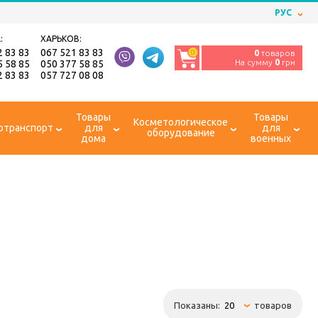
РУС
:
ХАРЬКОВ:
2 83 83
067 521 83 83
0
0
товаров
На сумму
0
грн
5 58 85
050 377 58 85
2 83 83
057 727 08 08
Товары
Товары
Косметологическое
отранспорт
для
для
оборудование
дома
военных
Показаны:
товаров