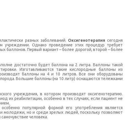
лактически разных заболеваний.
Оксигенотерапия
сегодня
ом учреждении. Однако проведение этих процедур требует
х баллонов. Первый вариант – более дорогой, второй – более
вполне достаточно будет баллона на 2 литра. Баллоны такой
ртировки. Изготавливаются такие кислородные баллоны из
производят баллоны на 4 и 10 литров. Все они оборудованы
лорода. Большие баллоны (на 10 литр) оснащаются тележками
кого учреждения, в котором производят оксигенотерапию.
д их реабилитации, особенно в тех случаях, если пациент не
нием.
 особенно популярной формой его употребления является
ди молодежи, но и среди зрелых людей, поскольку позволяют
 самочувствие человека.