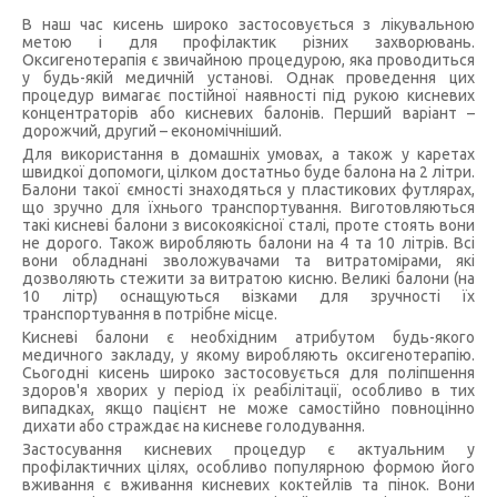
В наш час кисень широко застосовується з лікувальною
метою і для профілактик різних захворювань.
Оксигенотерапія є звичайною процедурою, яка проводиться
у будь-якій медичній установі. Однак проведення цих
процедур вимагає постійної наявності під рукою кисневих
концентраторів або кисневих балонів. Перший варіант –
дорожчий, другий – економічніший.
Для використання в домашніх умовах, а також у каретах
швидкої допомоги, цілком достатньо буде балона на 2 літри.
Балони такої ємності знаходяться у пластикових футлярах,
що зручно для їхнього транспортування. Виготовляються
такі кисневі балони з високоякісної сталі, проте стоять вони
не дорого. Також виробляють балони на 4 та 10 літрів. Всі
вони обладнані зволожувачами та витратомірами, які
дозволяють стежити за витратою кисню. Великі балони (на
10 літр) оснащуються візками для зручності їх
транспортування в потрібне місце.
Кисневі балони є необхідним атрибутом будь-якого
медичного закладу, у якому виробляють оксигенотерапію.
Сьогодні кисень широко застосовується для поліпшення
здоров'я хворих у період їх реабілітації, особливо в тих
випадках, якщо пацієнт не може самостійно повноцінно
дихати або страждає на кисневе голодування.
Застосування кисневих процедур є актуальним у
профілактичних цілях, особливо популярною формою його
вживання є вживання кисневих коктейлів та пінок. Вони