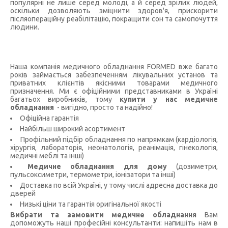
популярні не лише серед молоді, а й серед зрілих людей,
оскільки дозволяють зміцнити здоров'я, прискорити
післяопераційну реабілітацію, покращити сон та самопочуття
людини.
Наша компанія медичного обладнання FORMED вже багато
років займається забезпеченням лікувальних установ та
приватних клієнтів якісними товарами медичного
призначення. Ми є офіційними представниками в Україні
багатьох виробників, тому
купити у нас медичне
обладнання
- вигідно, просто та надійно!
Офіційна гарантія
Найбільш широкий асортимент
Профільний підбір обладнання по напрямкам (кардіологія,
хірургія, лабораторія, неонатологія, реанімація, гінекологія,
медичні меблі та інші)
Медичне обладнання для дому
(дозиметри,
пульсоксиметри, термометри, іонізатори та інші)
Доставка по всій Україні, у тому числі адресна доставка до
дверей
Низькі ціни та гарантія оригінальної якості
Вибрати та замовити медичне обладнання
Вам
допоможуть наші професійні консультанти: напишіть нам в