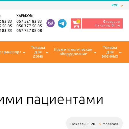
РУС
:
ХАРЬКОВ:
2 83 83
067 521 83 83
0
0
товаров
На сумму
0
грн
5 58 85
050 377 58 85
2 83 83
057 727 08 08
Товары
Товары
Косметологическое
отранспорт
для
для
оборудование
дома
военных
чими пациентами
Показаны:
товаров