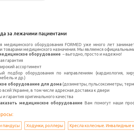
ода за лежачими пациентами
я медицинского оборудования FORMED уже много лет занимае
и товарами медицинского назначения. Мы являемся официальными
с медицинское оборудование
– выгодно, просто и надежно!
я гарантия
широкий ассортимент
й подбор оборудования по направлениям (кардиология, хирур
ебель и др.)
кое оборудование для дома
(дозиметры, пульсоксиметры, терм
о всей Украине, в том числе адресная доставка к двери
ы и гарантия оригинального качества
заказать медицинское оборудование
Вам помогут наши про
просы:
и пандусы
Ходунки, роллеры
Кресла колесные. Инвалидные 