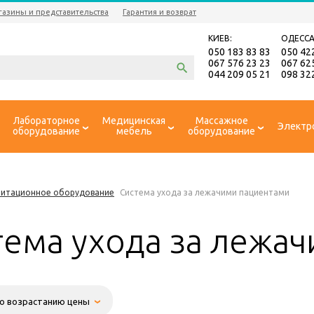
газины и представительства
Гарантия и возврат
КИЕВ:
ОДЕССА
050 183 83 83
050 42
067 576 23 23
067 62
044 209 05 21
098 32
Лабораторное
Медицинская
Массажное
Электр
оборудование
мебель
оборудование
литационное оборудование
Система ухода за лежачими пациентами
тема ухода за лежа