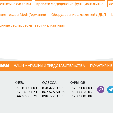
ежневые системы
Кровати медицинские функциональные
Ле
ие товары Medi (Германия)
Оборудование для детей с ДЦП
онные столы, столы-вертикализаторы
ЗЫВЫ
НАШИ МАГАЗИНЫ И ПРЕДСТАВИТЕЛЬСТВА
ГАРАНТИЯ И 
КИЕВ:
ОДЕССА:
ХАРЬКОВ:
050 183 83 83
050 422 83 83
067 521 83 83
067 576 23 23
067 625 58 85
050 377 58 85
044 209 05 21
098 322 83 83
057 727 08 08