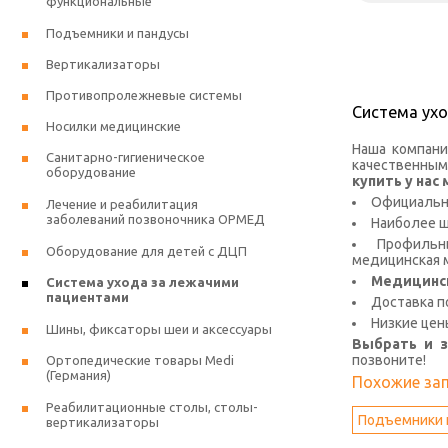
функциональные
Подъемники и пандусы
Вертикализаторы
Противопролежневые системы
Система ух
Носилки медицинские
Наша компани
Санитарно-гигиеническое
качественным
оборудование
купить у на
Официальна
Лечение и реабилитация
заболеваний позвоночника ОРМЕД
Наиболее 
Профильны
Оборудование для детей с ДЦП
медицинская м
Медицинс
Система ухода за лежачими
пациентами
Доставка п
Низкие цен
Шины, фиксаторы шеи и аксессуары
Выбрать и 
позвоните!
Ортопедические товары Medi
(Германия)
Похожие за
Реабилитационные столы, столы-
Подъемники 
вертикализаторы