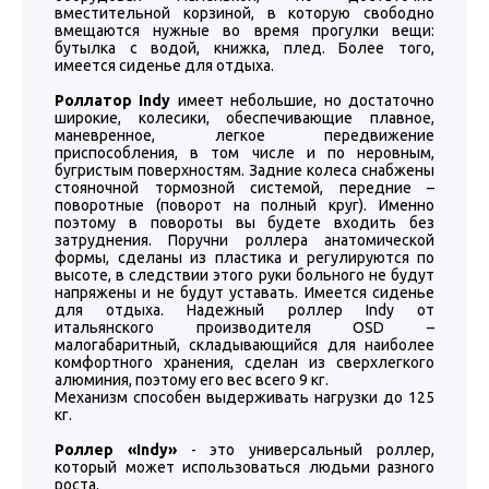
вместительной корзиной, в которую свободно
вмещаются нужные во время прогулки вещи:
бутылка с водой, книжка, плед. Более того,
имеется сиденье для отдыха.
Роллатор Indy
имеет небольшие, но достаточно
широкие, колесики, обеспечивающие плавное,
маневренное, легкое передвижение
приспособления, в том числе и по неровным,
бугристым поверхностям. Задние колеса снабжены
стояночной тормозной системой, передние –
поворотные (поворот на полный круг). Именно
поэтому в повороты вы будете входить без
затруднения. Поручни роллера анатомической
формы, сделаны из пластика и регулируются по
высоте, в следствии этого руки больного не будут
напряжены и не будут уставать. Имеется сиденье
для отдыха. Надежный роллер Indy от
итальянского производителя OSD –
малогабаритный, складывающийся для наиболее
комфортного хранения, сделан из сверхлегкого
алюминия, поэтому его вес всего 9 кг.
Механизм способен выдерживать нагрузки до 125
кг.
Роллер «Indy»
- это универсальный роллер,
который может использоваться людьми разного
роста.