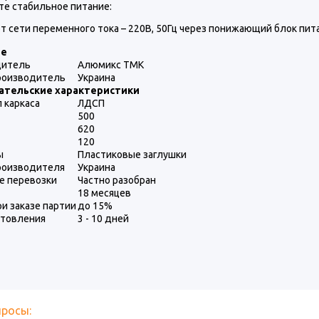
те стабильное питание:
т сети переменного тока – 220В, 50Гц через понижающий блок пит
ые
дитель
Алюмикс ТМК
роизводитель
Украина
ательские характеристики
 каркаса
ЛДСП
500
620
120
ы
Пластиковые заглушки
роизводителя
Украина
е перевозки
Частно разобран
18 месяцев
ри заказе партии
до 15%
отовления
3 - 10 дней
просы: