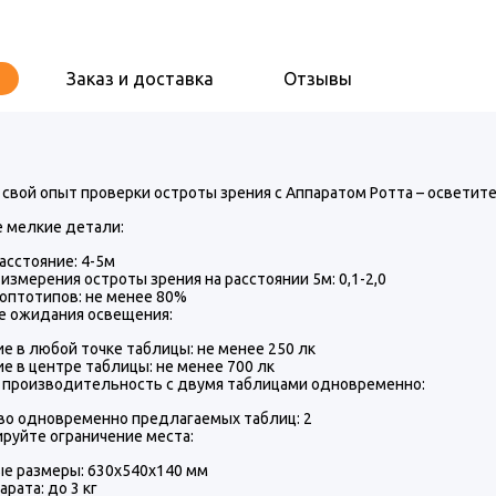
Заказ и доставка
Отзывы
свой опыт проверки остроты зрения с Аппаратом Ротта – осветит
е мелкие детали:
асстояние: 4-5м
измерения остроты зрения на расстоянии 5м: 0,1-2,0
 оптотипов: не менее 80%
е ожидания освещения:
 в любой точке таблицы: не менее 250 лк
 в центре таблицы: не менее 700 лк
 производительность с двумя таблицами одновременно:
во одновременно предлагаемых таблиц: 2
руйте ограничение места:
ые размеры: 630х540х140 мм
арата: до 3 кг