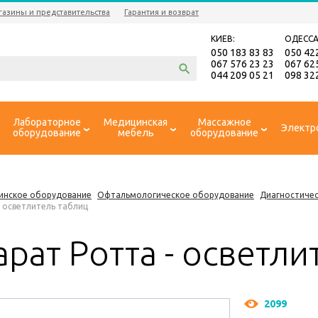
газины и представительства
Гарантия и возврат
КИЕВ:
ОДЕССА
050 183 83 83
050 42
067 576 23 23
067 62
044 209 05 21
098 32
Лабораторное
Медицинская
Массажное
Электр
оборудование
мебель
оборудование
инское оборудование
Офтальмологическое оборудование
Диагностиче
- осветлитель таблиц
рат Ротта - осветли
2099