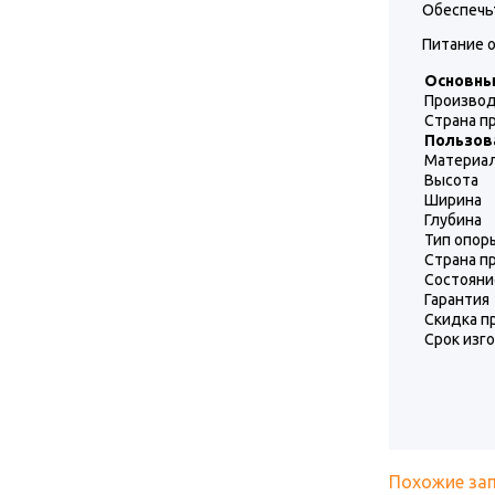
Обеспечь
Питание о
Основн
Произво
Страна п
Пользов
Материал
Высота
Ширина
Глубина
Тип опор
Страна п
Состояни
Гарантия
Скидка п
Срок изг
Похожие за