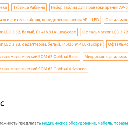
цева
Таблица Рабкина
Набор таблиц для проверки зрения АР-
а осветитель таблиц, определения зрения АР-1 LED
Офтальмоско
 LED 2.5В, белый, F1.416.914 LuxaScope
Офтальмоскоп LED 3.7В,
 LED 3.7В, с адаптером, белый, F1.426.914 LuxaScope
Офтальмос
тальмологический SOM 62 Ophthal Basic
Микроскоп офтальмоло
фтальмологический SOM 62 Ophthal Advanced
с
зможность предлагать
медицинское оборудование
,
мебель
,
товары