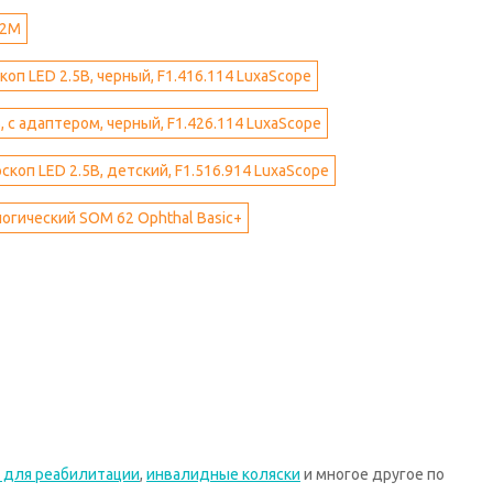
02М
п LED 2.5В, черный, F1.416.114 LuxaScope
 с адаптером, черный, F1.426.114 LuxaScope
коп LED 2.5В, детский, F1.516.914 LuxaScope
гический SOM 62 Ophthal Basic+
 для реабилитации
,
инвалидные коляски
и многое другое по