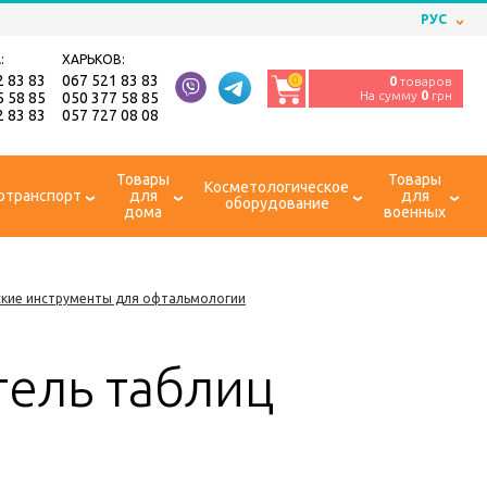
РУС
:
ХАРЬКОВ:
2 83 83
067 521 83 83
0
0
товаров
На сумму
0
грн
5 58 85
050 377 58 85
2 83 83
057 727 08 08
Товары
Товары
Косметологическое
отранспорт
для
для
оборудование
дома
военных
ские инструменты для офтальмологии
тель таблиц