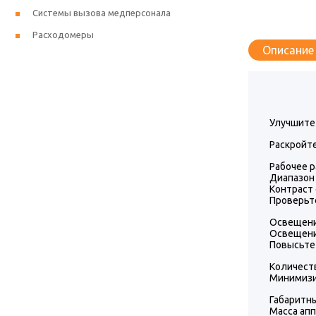
Системы вызова медперсонала
Расходомеры
Описание
Улучшите 
Раскройт
Рабочее р
Диапазон 
Контраст
Проверьт
Освещение
Освещение
Повысьте
Количест
Минимизи
Габаритн
Масса апп