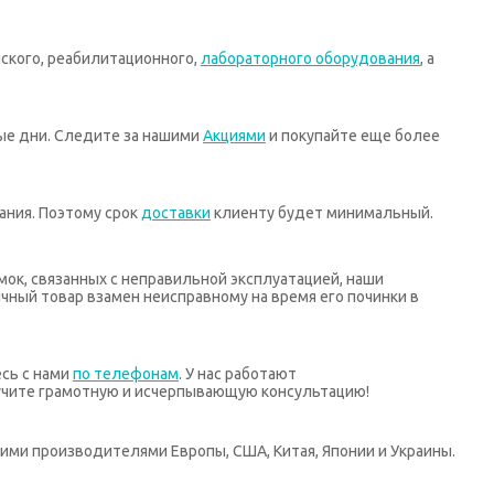
ского, реабилитационного,
лабораторного оборудования
, а
ные дни. Следите за нашими
Акциями
и покупайте еще более
ания. Поэтому срок
доставки
клиенту будет минимальный.
мок, связанных с неправильной эксплуатацией, наши
ный товар взамен неисправному на время его починки в
есь с нами
по телефонам
. У нас работают
учите грамотную и исчерпывающую консультацию!
ими производителями Европы, США, Китая, Японии и Украины.