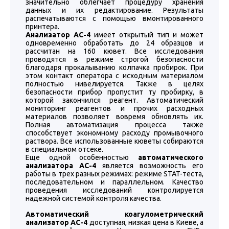
значительно облегчает процедуру хранения
данных и их редактирование. Результаты
распечатываются с помощью вмонтированного
принтера.
Анализатор АС-4
имеет открытый тип и может
одновременно обработать до 24 образцов и
рассчитан на 160 кювет. Все исследования
проводятся в режиме строгой безопасности
благодаря прокалыванию колпачка пробирок. При
этом контакт оператора с исходным материалом
полностью нивелируется. Также в целях
безопасности прибор пропустит ту пробирку, в
которой закончился реагент. Автоматический
мониторинг реагентов и прочих расходных
материалов позволяет вовремя обновлять их.
Полная автоматизация процесса также
способствует экономному расходу промывочного
раствора. Все использованные кюветы собираются
в специальном отсеке.
Еще одной особенностью
автоматического
анализатора AC-4
является возможность его
работы в трех разных режимах: режиме STAT-теста,
последовательном и параллельном. Качество
проведения исследований контролируется
надежной системой контроля качества.
Автоматический коагулометрический
анализатор AC-4
доступная, низкая цена в Киеве, а