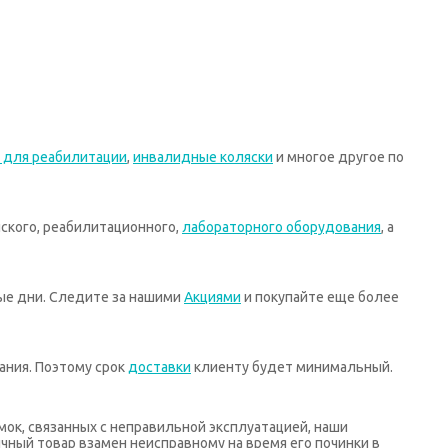
 для реабилитации
,
инвалидные коляски
и многое другое по
ского, реабилитационного,
лабораторного оборудования
, а
ные дни. Следите за нашими
Акциями
и покупайте еще более
ания. Поэтому срок
доставки
клиенту будет минимальный.
мок, связанных с неправильной эксплуатацией, наши
ный товар взамен неисправному на время его починки в