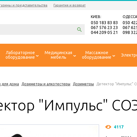
газины и представительства
Гарантия и возврат
КИЕВ:
ОДЕССА
050 183 83 83
050 42
067 576 23 23
067 62
044 209 05 21
098 32
Лабораторное
Медицинская
Массажное
Электр
оборудование
мебель
оборудование
 для дома
Дозиметры и алкотестеры
Дозиметры
Детектор "Импульс" 
ектор "Импульс" СО
4117