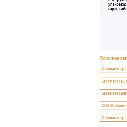
упаковка;
гарантийн
Похожие за
Дозиметр-рад
GreenTest EC
GreenTest mi
СОЭКС Экови
Дозиметр-рад