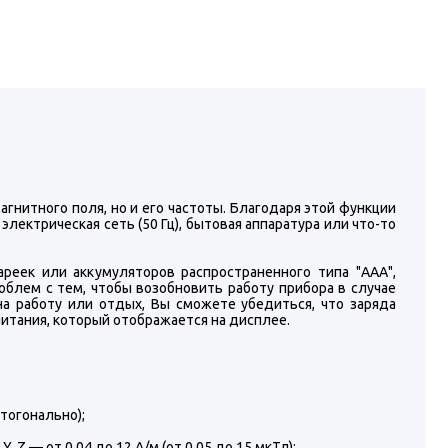
нитного поля, но и его частоты. Благодаря этой функции
электрическая сеть (50 Гц), бытовая аппаратура или что-то
реек или аккумуляторов распространенного типа "ААА",
облем с тем, чтобы возобновить работу прибора в случае
на работу или отдых, Вы сможете убедиться, что заряда
итания, который отображается на дисплее.
тогонально);
 Z — от 0,04 до 12 А/м (от 0,05 до 15 мкТл);