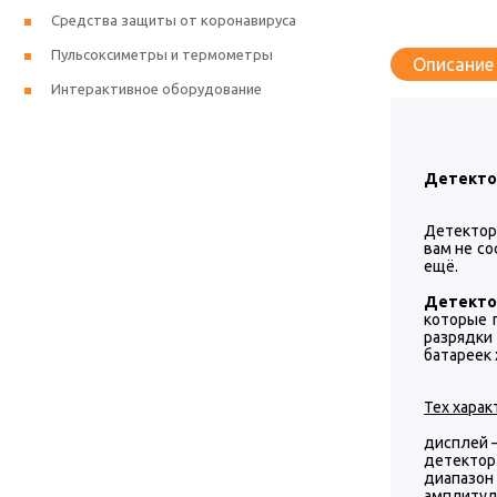
Средства защиты от коронавируса
Пульсоксиметры и термометры
Описание
Интерактивное оборудование
Детектор
Детектор
вам не со
ещё.
Детекто
которые 
разрядки
батареек 
Тех харак
дисплей —
детектор 
диапазон
амплитуда