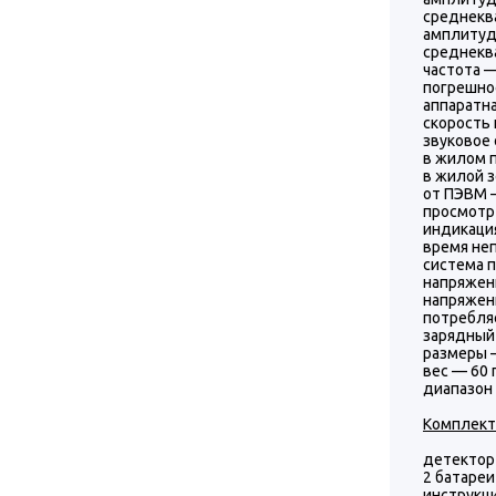
среднеква
амплитуда
среднеква
частота — 
погрешно
аппаратна
скорость 
звуковое 
в жилом п
в жилой з
от ПЭВМ —
просмотр
индикаци
время неп
система п
напряжени
напряжени
потребляе
зарядный 
размеры —
вес — 60 г
диапазон 
Комплект
детектор
2 батареи
инструкц