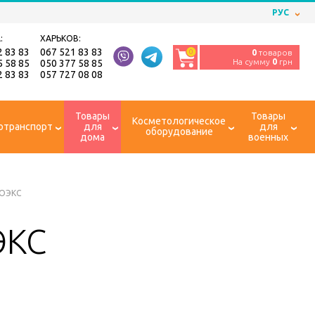
РУС
:
ХАРЬКОВ:
2 83 83
067 521 83 83
0
0
товаров
На сумму
0
грн
5 58 85
050 377 58 85
2 83 83
057 727 08 08
Товары
Товары
Косметологическое
отранспорт
для
для
оборудование
дома
военных
СОЭКС
ЭКС