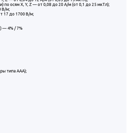
 осям X, Y, Z — от 0,08 до 20 А/м (от 0,1 до 25 мкТл);
 В/м;
 17 до 1700 В/м;
) — 4% / 7%
ры типа ААА);