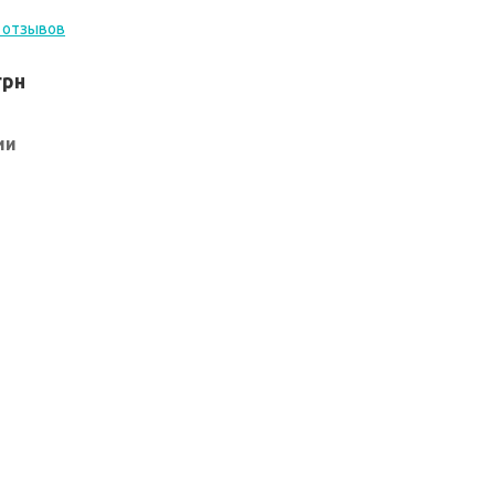
 отзывов
грн
ии