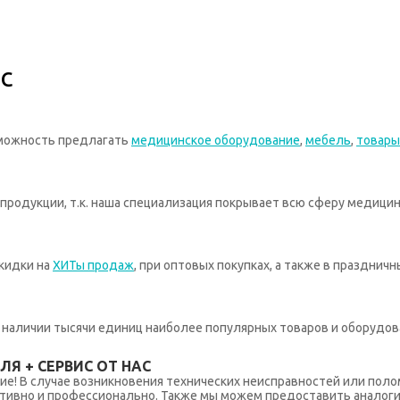
с
зможность предлагать
медицинское оборудование
,
мебель
,
товары
родукции, т.к. наша специализация покрывает всю сферу медицин
кидки на
ХИТы продаж
, при оптовых покупках, а также в празднич
 в наличии тысячи единиц наиболее популярных товаров и оборудов
Я + СЕРВИС ОТ НАС
ние! В случае возникновения технических неисправностей или поло
тивно и профессионально. Также мы можем предоставить аналогич