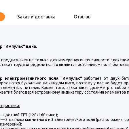
Заказ и доставка
Отзывы
 "Импульс" цена.
 предназначен не только для измерения интенсивности электромаг
ставит труда определить, что является источником поля: бытовая 
р электромагнитного поля "Импульс"
работает от двух бата
продаются буквально на каждом шагу, поэтому у вас не будет пр
 элементов питания. Кроме того, захватывая дозиметр с собой 
хватит благодаря встроенному индикатору состояния элементов п
теристики:
 цветной TFT (128х160 пикс.);
— 3 датчика магнитного и 3 электрического поля (расположены ор
 измерений:
 напряженности магнитного поля (магнитной индукции) по осям X, Y,