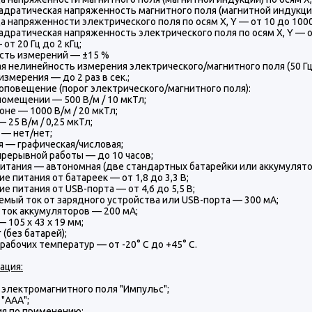
дратическая напряженность магнитного поля (магнитной индукции) по
 напряженности электрического поля по осям X, Y — от 10 до 1000
дратическая напряженность электрического поля по осям X, Y — от
от 20 Гц до 2 кГц;
сть измерений — ±15 %
я нелинейность измерения электрического/магнитного поля (50 Гц
измерения — до 2 раз в сек.;
оповещение (порог электрического/магнитного поля):
омещении — 500 В/м / 10 мкТл;
оне — 1000 В/м / 20 мкТл;
 25 В/м / 0,25 мкТл;
 — нет/нет;
я — графическая/числовая;
рерывной работы — до 10 часов;
итания — автономная (две стандартных батарейки или аккумулято
е питания от батареек — от 1,8 до 3,3 В;
е питания от USB-порта — от 4,6 до 5,5 В;
мый ток от зарядного устройства или USB-порта — 300 мА;
ток аккумуляторов — 200 мА;
 105 х 43 х 19 мм;
 (без батарей);
рабочих температур — от -20° С до +45° С.
ация:
 электромагнитного поля "Импульс";
 "ААА";
ия по применению;