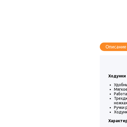
Описание
Ходунки 
Удобны
Мягкое
Работа
Трехдю
ножка
Ручки 
Ходунк
Характе