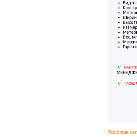
Вид: н
Констр
Матер
Ширина,
Высота,
Размер
Матери
Вес, (кг
Максим
Гарант
БЕСП
МЕНЕДЖЕ
100% 
Похожие за