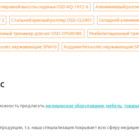
улировкой высоты сиденья OSD-KQ-1012-6
Алюминиевый ролле
 2
Стальной красный роллер OSD-CLS901
Складной алюмини
онный тренажер для ног OSD-CPS005BC
Реабилитационный трен
 колес нержавеющие SPW10
Ходунки без колес нержавеющие S
с
зможность предлагать
медицинское оборудование
,
мебель
,
товары
родукции, т.к. наша специализация покрывает всю сферу медицин