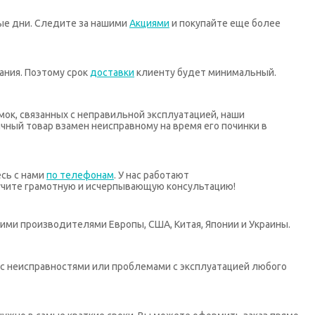
ные дни. Следите за нашими
Акциями
и покупайте еще более
ания. Поэтому срок
доставки
клиенту будет минимальный.
мок, связанных с неправильной эксплуатацией, наши
ный товар взамен неисправному на время его починки в
есь с нами
по телефонам
. У нас работают
учите грамотную и исчерпывающую консультацию!
ими производителями Европы, США, Китая, Японии и Украины.
х с неисправностями или проблемами с эксплуатацией любого