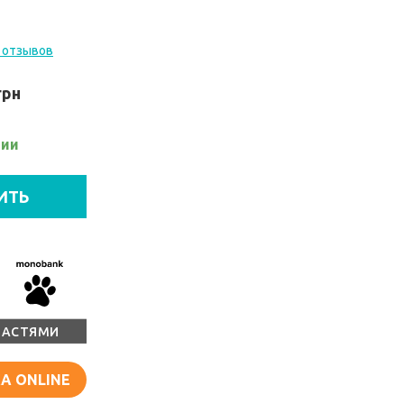
 отзывов
грн
чии
ИТЬ
ЧАСТЯМИ
А ONLINE