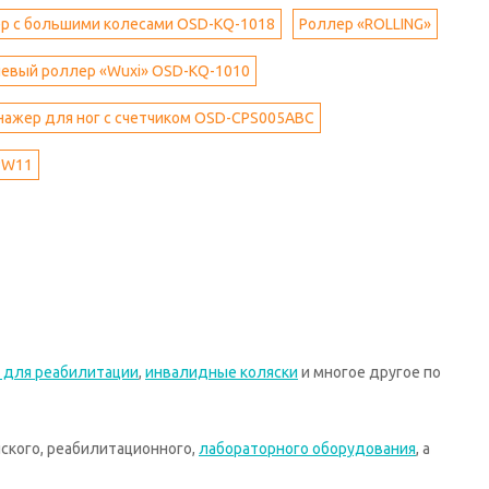
р с большими колесами OSD-KQ-1018
Роллер «ROLLING»
евый роллер «Wuxi» OSD-KQ-1010
ажер для ног с счетчиком OSD-CPS005ABC
PW11
 для реабилитации
,
инвалидные коляски
и многое другое по
ского, реабилитационного,
лабораторного оборудования
, а