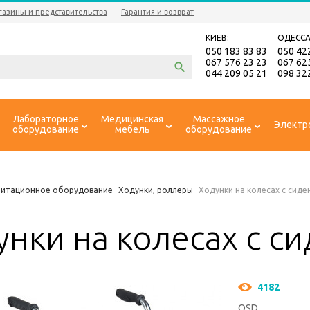
газины и представительства
Гарантия и возврат
КИЕВ:
ОДЕССА
050 183 83 83
050 42
067 576 23 23
067 62
044 209 05 21
098 32
Лабораторное
Медицинская
Массажное
Электр
оборудование
мебель
оборудование
литационное оборудование
Ходунки, роллеры
Ходунки на колесах с сид
унки на колесах с с
4182
OSD