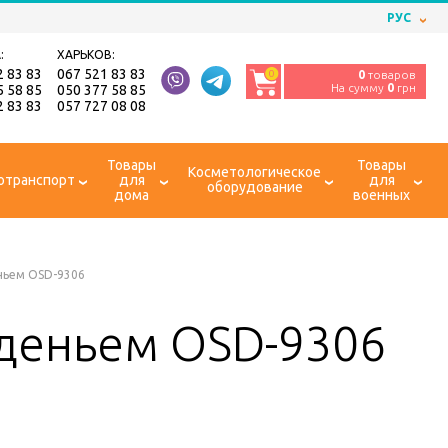
РУС
:
ХАРЬКОВ:
2 83 83
067 521 83 83
0
0
товаров
На сумму
0
грн
5 58 85
050 377 58 85
2 83 83
057 727 08 08
Товары
Товары
Косметологическое
отранспорт
для
для
оборудование
дома
военных
еньем OSD-9306
иденьем OSD-9306