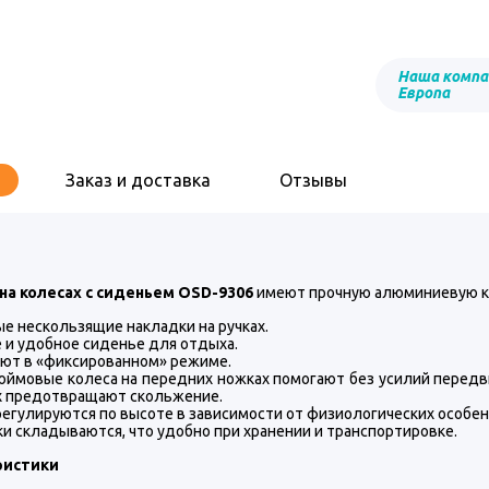
Наша компа
Европа
Заказ и доставка
Отзывы
на колесах с сиденьем OSD-9306
имеют прочную алюминиевую ко
е нескользящие накладки на ручках.
 и удобное сиденье для отдыха.
ют в «фиксированном» режиме.
ймовые колеса на передних ножках помогают без усилий передви
х предотвращают скольжение.
регулируются по высоте в зависимости от физиологических особе
и складываются, что удобно при хранении и транспортировке.
ристики