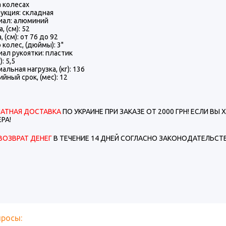
а колесах
укция: складная
иал: алюминий
 (см): 52
 (см): от 76 до 92
 колес, (дюймы): 3"
ал рукоятки: пластик
): 5,5
альная нагрузка, (кг): 136
ийный срок, (мес): 12
ЛАТНАЯ ДОСТАВКА
ПО УКРАИНЕ ПРИ ЗАКАЗЕ ОТ 2000 ГРН! ЕСЛИ В
РА!
ВОЗВРАТ ДЕНЕГ
В ТЕЧЕНИЕ 14 ДНЕЙ СОГЛАСНО ЗАКОНОДАТЕЛЬСТВ
просы: