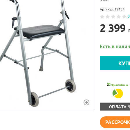
Артикул: F8134
0
2 399
Есть в нали
КУП
ОПЛАТА 
РАССРОЧК