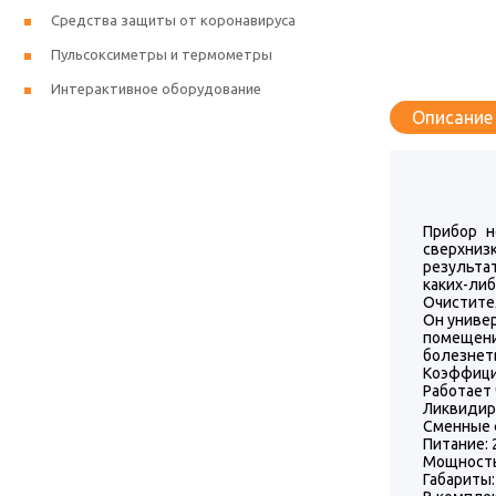
Средства защиты от коронавируса
Пульсоксиметры и термометры
Интерактивное оборудование
Описание
Прибор н
сверхниз
результат
каких-ли
Очистите
Он универ
помещени
болезнет
Коэффици
Работает
Ликвидиру
Сменные 
Питание: 
Мощность
Габариты: