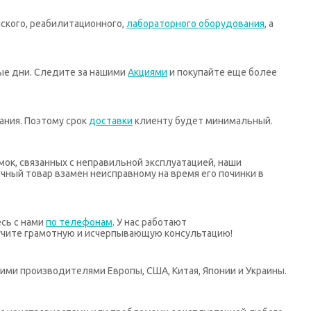
ского, реабилитационного,
лабораторного оборудования
, а
ные дни. Следите за нашими
Акциями
и покупайте еще более
ания. Поэтому срок
доставки
клиенту будет минимальный.
мок, связанных с неправильной эксплуатацией, наши
ный товар взамен неисправному на время его починки в
есь с нами
по телефонам
. У нас работают
учите грамотную и исчерпывающую консультацию!
ими производителями Европы, США, Китая, Японии и Украины.