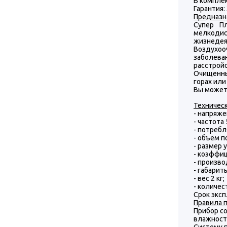
В комплек
Гарантия:
Предназн
Супер П
мелкодис
жизнедея
Воздухоо
заболева
расстройс
Очищенны
горах или
Вы может
Техничес
- напряже
- частота 
- потребл
- объем п
- размер 
- коэффи
- произво
- габариты
- вес 2 кг;
- количес
Срок эксп
Правила 
Прибор с
влажност