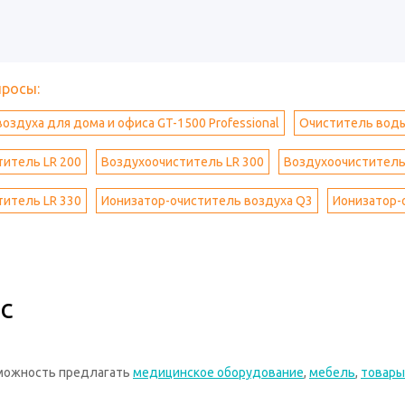
просы:
оздуха для дома и офиса GT-1500 Professional
Очиститель вод
итель LR 200
Воздухоочиститель LR 300
Воздухоочиститель
итель LR 330
Ионизатор-очиститель воздуха Q3
Ионизатор-
с
зможность предлагать
медицинское оборудование
,
мебель
,
товары