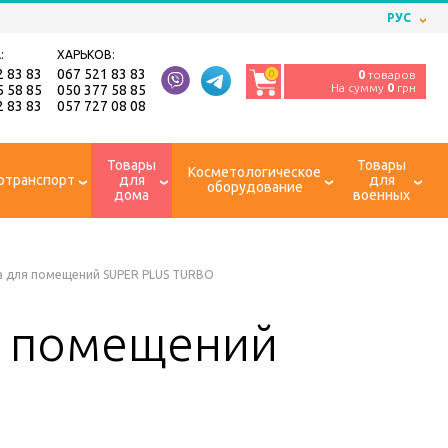
РУС
:
ХАРЬКОВ:
2 83 83
067 521 83 83
0
0
товаров
На сумму
0
грн
5 58 85
050 377 58 85
2 83 83
057 727 08 08
Товары
Товары
Косметологическое
отранспорт
для
для
оборудование
дома
военных
а для помещений SUPER PLUS TURBO
я помещений