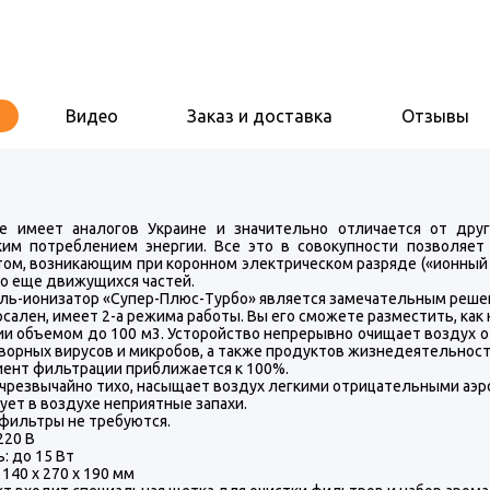
Видео
Заказ и доставка
Отзывы
е имеет аналогов Украине и значительно отличается от дру
ким потреблением энергии. Все это в совокупности позволяет 
ом, возникающим при коронном электрическом разряде («ионный в
бо еще движущихся частей.
ль-ионизатор «Супер-Плюс-Турбо» является замечательным решен
сален, имеет 2-а режима работы. Вы его сможете разместить, как на
и объемом до 100 м3. Усторойство непрерывно очищает воздух о
ворных вирусов и микробов, а также продуктов жизнедеятельнос
ент фильтрации приближается к 100%.
 чрезвычайно тихо, насыщает воздух легкими отрицательными аэр
ет в воздухе неприятные запахи.
фильтры не требуются.
220 В
: до 15 Вт
 140 х 270 х 190 мм