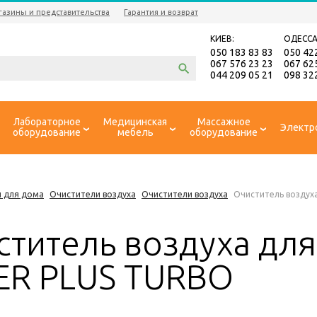
газины и представительства
Гарантия и возврат
КИЕВ:
ОДЕССА
050 183 83 83
050 42
067 576 23 23
067 62
044 209 05 21
098 32
Лабораторное
Медицинская
Массажное
Электр
оборудование
мебель
оборудование
 для дома
Очистители воздуха
Очистители воздуха
Очиститель воздух
ститель воздуха дл
ER PLUS TURBO