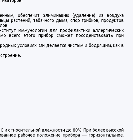
тизаторов.
нным, обеспечит элиминацию (удаление) из воздуха
цы растений, табачного дыма, спор грибков, продуктов
лов.
Институт Иммунологии для профилактики аллергических
мимо всего этого прибор сможет посодействовать при
иродных условиях. Он делается чистым и бодрящим, как в
строение.
 С и относительной влажности до 80%. При более высокой
ованное рабочее положение прибора — горизонтальное.