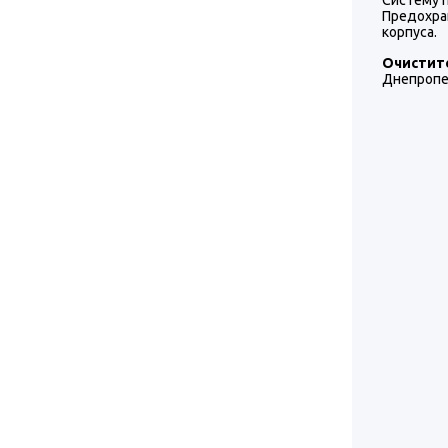
Систему п
Предохра
корпуса.
Очисти
Днепропе