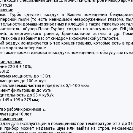
т входит специальная щетка для очистки фильтров и набор арома
 3 года
ачение
люс Турбо сделает воздух в Вашем помещении безукоризне
персной пыли (то есть невидимой невооруженным глазом), пыль
тельности домашних животных и клещей, а также тяжелых метал
чиститель «Супер-Плюс-Турбо» создан по консультации ГНЦ-
ний: аллергического ринита, бронхиальной астмы и др. По
твах сна и избавит вас от синдрома хронической усталости.
й воздух ионизируется в тех концентрациях, которые есть в пр
 на морском побережье.
е также ароматизировать воздух в помещении, чтобы улучшить на
кие данные:
ние 220 В ± 10%;
50Гц;
яемая мощность до 15 Вт;
омещения до 100 м. куб.;
улавливаемых частиц в пределах 0,1-100 мкм;
циент фильтрации до 95%;
дительность до 55 м куб./ч;
 145 х 195 x 275 мм;
тво рабочих режимов 2.
луатации 10 лет.
применения:
оздан для эксплуатации в помещениях при температуре от 5 до 35
и прибор может издавать шум или выйти из строя. Рекоменд