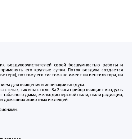
гих воздухоочистителей своей бесшумностью работы и
применять его круглые сутки. Поток воздуха создается
етер»), поэтому его система не имеет ни вентилятора, ни
ием для очищения и ионизации воздуха.
 стенах, так и на столе. За 2 часа прибор очищает воздух в
т табачного дыма, мелкодисперсной пыли, пыли радиации,
ти домашних животных и клещей.
оионами.