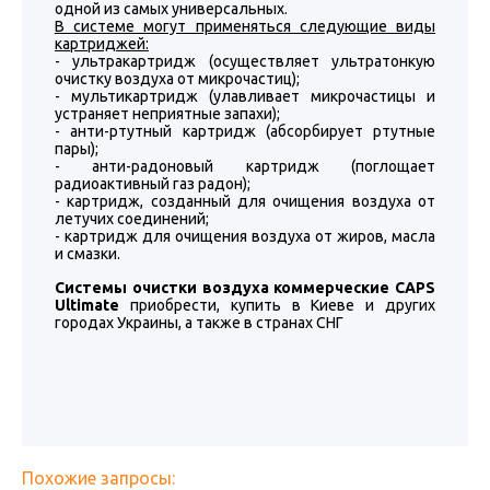
одной из самых универсальных.
В системе могут применяться следующие виды
картриджей:
- ультракартридж (осуществляет ультратонкую
очистку воздуха от микрочастиц);
- мультикартридж (улавливает микрочастицы и
устраняет неприятные запахи);
- анти-ртутный картридж (абсорбирует ртутные
пары);
- анти-радоновый картридж (поглощает
радиоактивный газ радон);
- картридж, созданный для очищения воздуха от
летучих соединений;
- картридж для очищения воздуха от жиров, масла
и смазки.
Системы очистки воздуха коммерческие CAPS
Ultimate
приобрести, купить в Киеве и других
городах Украины, а также в странах СНГ
Похожие запросы: