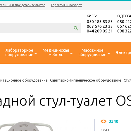
газины и представительства
Гарантия и возврат
КИЕВ:
ОДЕССА
050 183 83 83
050 42
067 576 23 23
067 62
044 209 05 21
098 32
Лабораторное
Медицинская
Массажное
Электр
оборудование
мебель
оборудование
литационное оборудование
Санитарно-гигиеническое оборудование
Cту
адной стул-туалет O
3340
OSD