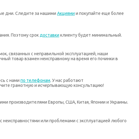
ные дни. Следите за нашими
Акциями
и покупайте еще более
ания. Поэтому срок
доставки
клиенту будет минимальный.
мок, связанных с неправильной эксплуатацией, наши
ный товар взамен неисправному на время его починки в
есь с нами
по телефонам
. У нас работают
учите грамотную и исчерпывающую консультацию!
ими производителями Европы, США, Китая, Японии и Украины.
х с неисправностями или проблемами с эксплуатацией любого