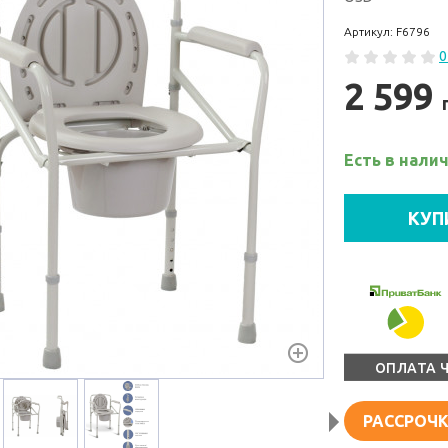
Артикул: F6796
0
2 599
Есть в нали
КУП
ОПЛАТА 
РАССРОЧК