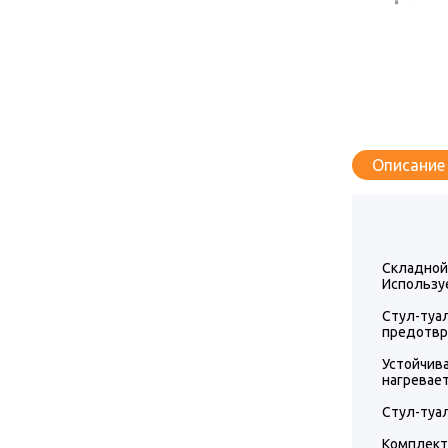
Описание
Складной
Используе
Стул-ту
предотвр
Устойчива
нагревает
Стул-туал
Комплекта