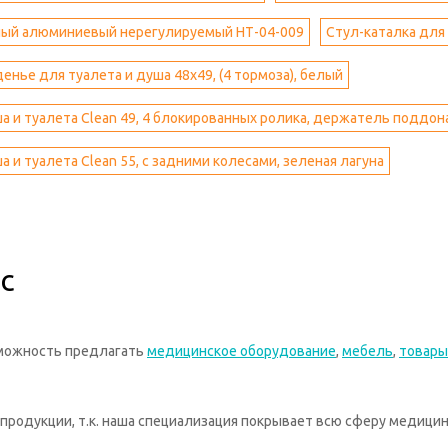
ный алюминиевый нерегулируемый НТ-04-009
Стул-каталка для
денье для туалета и душа 48x49, (4 тормоза), белый
а и туалета Clean 49, 4 блокированных ролика, держатель поддона
а и туалета Clean 55, с задними колесами, зеленая лагуна
с
зможность предлагать
медицинское оборудование
,
мебель
,
товары
родукции, т.к. наша специализация покрывает всю сферу медицин