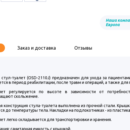
Наша компа
Европа
Заказ и доставка
Отзывы
 стул-туалет (OSD-2110J) предназначен для ухода за пациентам
тся в период реабилитации, после травм и операций, а также дл
алет регулируется по высоте в зависимости от потребност
ащают скольжение.
я конструкция стула-туалета выполнена из прочной стали. Крышка
ся до температуры тела. Накладки на подлокотниках - из пластика
ет легко складывается для транспортировки и хранения.
ция: санитарная емкость с крышкой.