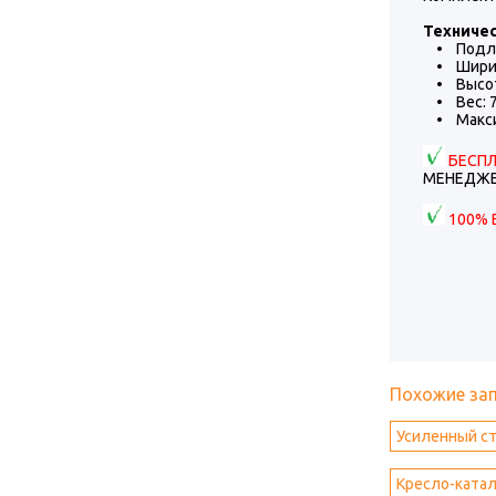
Техничес
• Подло
• Ширина
• Высота 
• Вес: 7,
• Максим
БЕСП
МЕНЕДЖЕ
100% 
Похожие за
Усиленный с
Кресло-ката