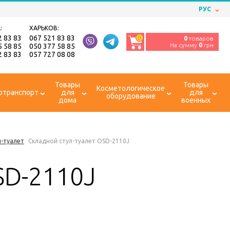
РУС
:
ХАРЬКОВ:
2 83 83
067 521 83 83
0
0
товаров
На сумму
0
грн
5 58 85
050 377 58 85
2 83 83
057 727 08 08
Товары
Товары
Косметологическое
отранспорт
для
для
оборудование
дома
военных
л-туалет
Складной стул-туалет OSD-2110J
SD-2110J