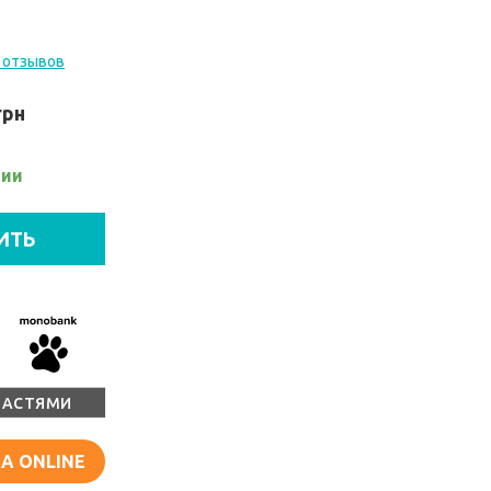
 отзывов
грн
чии
ИТЬ
ЧАСТЯМИ
А ONLINE