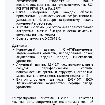
оптимизации изображений можно
воспользоваться такими технологиями, как SCI,
FCI, FTHI, PITHI, SRI и FullSRI™.
Пакет измерений для каждой области
применения. Диагностическая эффективность
удваивается благодаря встроенному пакету
измерений и расчетов.
Auto IMT - с помощью этого интеллектуального
алгоритма можно быстро и легко измерить
комплекс интима-медиа.
Совместимость с DICOM 3.0.
Датчики
:
Конвексный датчик C1-6T(Применение:
абдоминальная область, исследование почек,
акушерство, сердце плода, гинекология,
урология)
Линейный датчик L3-12Т (экстракраниальные
сосуды, периферические сосуды,
поверхностные органы и структуры, скелетно-
мышечная система, неонаталогия, педиатрия)
Внутриполостные датчики EV3-10T, EC3-
10T(гинекология, акушерство, сердце плода,
урология)
Ультразвуковая система E-cube 5 сочетает
компактность, современные технологии с мощной