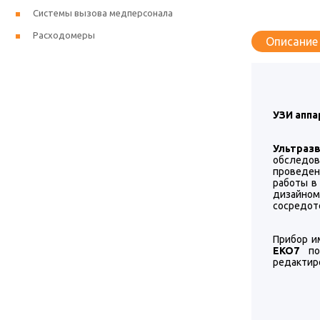
Системы вызова медперсонала
Расходомеры
Описание
УЗИ аппа
Ультраз
обследов
проведен
работы в
дизайном
сосредото
Прибор и
EKO7
под
редактиро