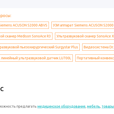
просы:
Siemens ACUSON S2000 ABVS
УЗИ аппарат Siemens ACUSON S2000
ой сканер Medison SonoAce R3
Ультразвуковой сканер SonoAce X
развуковой пьезохирургический Surgystar Plus
Видеосистема Dr.
 линейный ультразвуковой датчик LU700L
Портативный конвекс
с
зможность предлагать
медицинское оборудование
,
мебель
,
товары