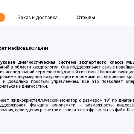
Заказ и доставка
Отзывы
рат Medison EKO7 цена.
вуковая диагностическая система экспертного класса 
аний в области кардиологии. Она поддерживает самые новейшие
ия исследований сердечнососудистой системы. Широкие функцио
 режиме двухмерной визуализации и в режиме исследования кро
 и довольно простым управлением. Все это позволяет опе
читься на диагностики.
меет жидкокристаллический монитор с размером 19" по диагон
держивает функцию кинопамяти – возможность видеозап
вания, проведения расчетов и записи этого фрагмента в файл. К