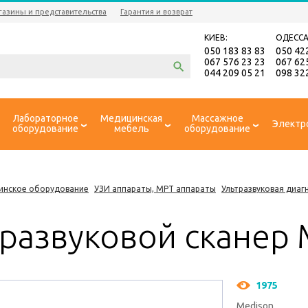
газины и представительства
Гарантия и возврат
КИЕВ:
ОДЕССА
050 183 83 83
050 42
067 576 23 23
067 62
044 209 05 21
098 32
Лабораторное
Медицинская
Массажное
Электр
оборудование
мебель
оборудование
инское оборудование
УЗИ аппараты, МРТ аппараты
Ультразвуковая диаг
тразвуковой сканер 
1975
Medison