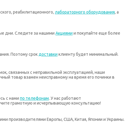
ского, реабилитационного,
лабораторного оборудования
, а
ные дни. Следите за нашими
Акциями
и покупайте еще более
ания. Поэтому срок
доставки
клиенту будет минимальный.
мок, связанных с неправильной эксплуатацией, наши
ный товар взамен неисправному на время его починки в
есь с нами
по телефонам
. У нас работают
учите грамотную и исчерпывающую консультацию!
ими производителями Европы, США, Китая, Японии и Украины.