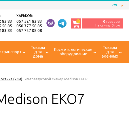
РУС
:
ХАРЬКОВ:
2 83 83
067 521 83 83
0
0
товаров
На сумму
0
грн
5 58 85
050 377 58 85
2 83 83
057 727 08 08
Товары
Товары
Косметологическое
отранспорт
для
для
оборудование
дома
военных
ностика (УЗИ)
Ультразвуковой сканер Medison EKO7
Medison EKO7