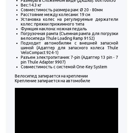
Размеры в сложенном виде (ДхШхВ): 66x106x30
Вес:14.3 кг
Совместимость размера рам: Ø 20 - 80мм
Расстояние между колесами: 19 см
Установка колес на регулируемые держатели
колес: пряжки прижимного типа
Функция наклона: ножная педаль
Погрузочная рампа (Съемная рампа для погрузки
велосипеда Thule Loading Ramp 9152)
Подходит автомобилям с внешней запасной
шиной (Адаптер для запасного колеса Thule
VeloCompact 924-1)
Разъем электропитания: 7-pin (Адаптер 13 pin - 7
pin Thule Adapter 9907)
Совместимость с системой One-Key System
Велосипед запирается на креплении
Крепление запирается на автомобиле