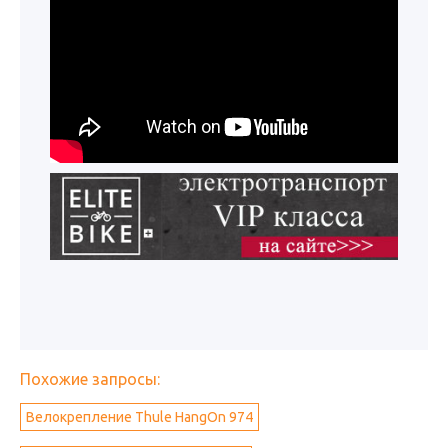
Похожие запросы:
Велокрепление Thule HangOn 974