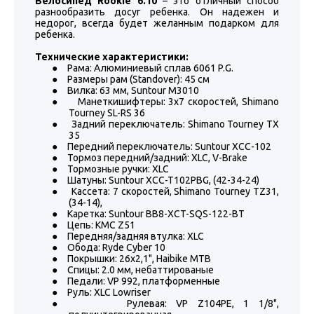
Велосипед Rookie 6.10
– это отличный способ
разнообразить досуг ребенка. Он надежен и
недорог, всегда будет желанным подарком для
ребенка.
Технические характеристики:
●
Рама: Алюминиевый сплав 6061 P.G.
●
Размеры рам (Standover): 45 см
●
Вилка: 63 мм, Suntour M3010
●
Манеткишифтеры: 3х7 скоростей, Shimano
Tourney SL-RS 36
●
Задний переключатель: Shimano Tourney TX
35
●
Передний переключатель: Suntour XCC-102
●
Тормоз передний/задний: XLC, V-Brake
●
Тормозные ручки: XLC
●
Шатуны: Suntour XCC-T102PBG, (42-34-24)
●
Кассета: 7 скоростей, Shimano Tourney TZ31,
(34-14),
●
Каретка: Suntour BB8-XCT-SQS-122-BT
●
Цепь: KMC Z51
●
Передняя/задняя втулка: XLC
●
Обода: Ryde Cyber 10
●
Покрышки: 26x2,1", Haibike MTB
●
Спицы: 2.0 мм, небаттированые
●
Педали: VP 992, платформенные
●
Руль: XLC Lowriser
●
Рулевая: VP Z104PE, 1 1/8",