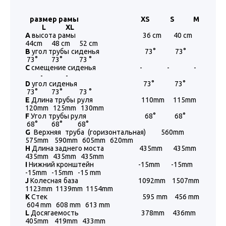
размер рамы XS S М
L XL
A
высота рамы 36 cm 40 cm
44cm 48 cm 52 cm
B
угол трубы сиденья 73° 73°
73° 73° 73 °
C
смещение сиденья - - -
- -
D
угол сиденья 73° 73°
73° 73° 73 °
E
Длина трубы руля 110mm 115mm
120mm 125mm 130mm
F
Угол трубы руля 68° 68°
68° 68° 68°
G
Верхняя труба (горизонтальная) 560mm
575mm 590mm 605mm 620mm
H
Длина заднего моста 435mm 435mm
435mm 435mm 435mm
I
Нижний кронштейн -15mm -15mm
-15mm -15mm -15 mm
J
Колесная база 1092mm 1507mm
1123mm 1139mm 1154mm
K
Стек 595 mm 456 mm
604 mm 608 mm 613 mm
L
Досягаемость 378mm 436mm
405mm 419mm 433mm