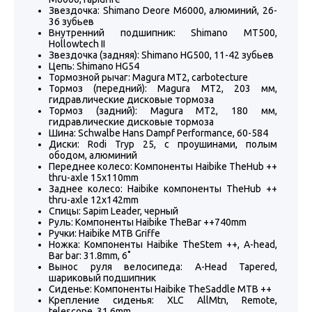
Звездочка: Shimano Deore M6000, алюминий, 26-
36 зубьев
Внутренний подшипник: Shimano МТ500,
Hollowtech II
Звездочка (задняя): Shimano HG500, 11-42 зубьев
Цепь: Shimano HG54
Тормозной рычаг: Magura MT2, carbotecture
Тормоз (передний): Magura MT2, 203 мм,
гидравлические дисковые тормоза
Тормоз (задний): Magura MT2, 180 мм,
гидравлические дисковые тормоза
Шина: Schwalbe Hans Dampf Performance, 60-584
Диски: Rodi Tryp 25, с проушинами, полым
ободом, алюминий
Переднее колесо: Компоненты Haibike TheHub ++
thru-axle 15x110mm
Заднее колесо: Haibike компоненты TheHub ++
thru-axle 12x142mm
Спицы: Sapim Leader, черный
Руль: Компоненты Haibike TheBar ++740mm
Ручки: Haibike MTB Griffe
Ножка: Компоненты Haibike TheStem ++, A-head,
Bar bar: 31.8mm, 6˚
Вынос руля велосипеда: A-Head Tapered,
шариковый подшипник
Сиденье: Компоненты Haibike TheSaddle MTB ++
Крепление сиденья: XLC AllMtn, Remote,
telescope, 31.6mm