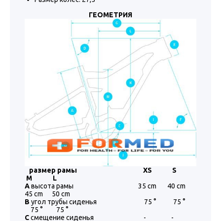
ГЕОМЕТРИЯ
размер рамы XS S
M L
A
высота рамы 35 cm 40 cm
45 cm 50 cm
B
угол трубы сиденья 75 ° 75 °
75 ° 75 °
C
смещение сиденья - -