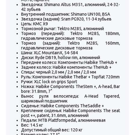
Звездочка: Shimano Altus M351, алюминий, 24-32-
42 зубьев
Внутренний подшипник: Shimano UN100, BSA
Звездочка (задняя): Sram PG920, 11-34 зубьев
Цепь: KMC X9
Тормозной рычаг: Tektro M285, алюминий
Тормоз (передний): Tektro M285, 180mm,
гидравлические дисковые тормоза
Тормоз (задний): Tektro M285, 160mm,
гидравлические дисковые тормоза
Шина: XLC MountainX, 54-584
Диски: Ryde DB19, hollow rim, алюминий
Переднее колесо: Компоненты Haibike TheHub +
Заднее колесо: Haibike компоненты TheHub +
Спицы: черный 2,0 мм / 2,0 мм / 2,0 мм
Руль: Компоненты Haibike TheBar + Topflat 720mm
Ручки: XLC lock on grips Sport
Ножка: Haibike Components TheStem +, A-head, Bar
bore: 31.8mm, 7˚
Вынос руля велосипеда: A-Head Tapered,
шариковый подшипник
Сиденье: Haibike Components TheSaddle +
Крепление сиденья: Haibike Components The seat
post ++, patent, 31.6mm, алюминий
Педали: MTB Plattformpedal, алюминиевая
Вес: 14.5 кг
Допустимый общий вес: 120 кг
Размер колес: 27,5"