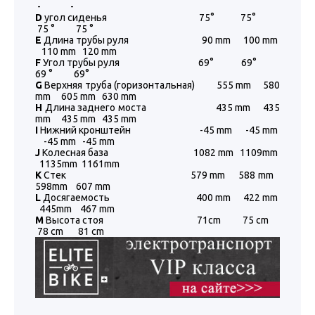
- -
D
угол сиденья 75° 75°
75 ° 75 °
E
Длина трубы руля 90 mm 100 mm
110 mm 120 mm
F
Угол трубы руля 69° 69°
69 ° 69°
G
Верхняя труба (горизонтальная) 555 mm 580
mm 605 mm 630 mm
H
Длина заднего моста 435 mm 435
mm 435 mm 435 mm
I
Нижний кронштейн -45 mm -45 mm
-45 mm -45 mm
J
Колесная база 1082 mm 1109mm
1135mm 1161mm
K
Стек 579 mm 588 mm
598mm 607 mm
L
Досягаемость 400 mm 422 mm
445mm 467 mm
М
Высота стоя 71cm 75 cm
78 cm 81 cm