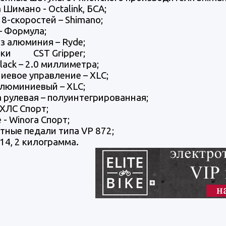
 Шимано - Octalink, БСА;
 8-скоростей – Shimano;
– Формула;
з алюминия – Ryde;
ки CST Gripper;
lack –
2.0 миллиметра;
евое управление – XLC;
алюминиевый – XLC;
 рулевая – полуинтегрированная;
 ХЛС Спорт;
 - Winora Спорт;
ные педали типа VP 872;
 14, 2 килограмма.