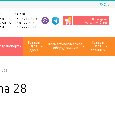
РУС
:
ХАРЬКОВ:
2 83 83
067 521 83 83
0
0
товаров
На сумму
0
грн
5 58 85
050 377 58 85
2 83 83
057 727 08 08
Товары
Товары
Косметологическое
отранспорт
для
для
оборудование
дома
военных
ma 28
ma 28