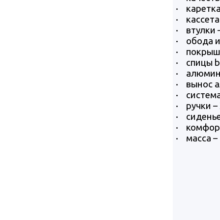
·
каретка
·
кассета
·
втулки 
·
обода и
·
покрыш
·
спицы
b
·
алюмини
·
вынос 
·
система
·
ручки –
·
сиденье
·
комфорт
·
масса –