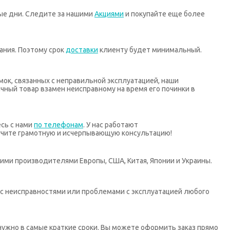
ные дни. Следите за нашими
Акциями
и покупайте еще более
ания. Поэтому срок
доставки
клиенту будет минимальный.
мок, связанных с неправильной эксплуатацией, наши
ный товар взамен неисправному на время его починки в
есь с нами
по телефонам
. У нас работают
учите грамотную и исчерпывающую консультацию!
ими производителями Европы, США, Китая, Японии и Украины.
х с неисправностями или проблемами с эксплуатацией любого
нужно в самые краткие сроки. Вы можете оформить заказ прямо