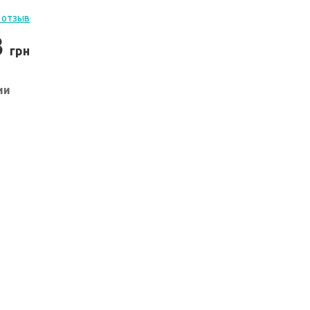
 отзыв
3
грн
ии