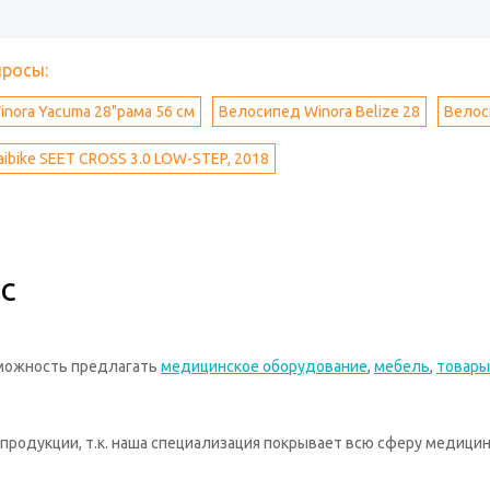
просы:
nora Yacuma 28"рама 56 см
Велосипед Winora Belize 28
Велоси
ibike SEET CROSS 3.0 LOW-STEP, 2018
с
зможность предлагать
медицинское оборудование
,
мебель
,
товары
родукции, т.к. наша специализация покрывает всю сферу медицин