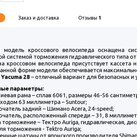
Заказ и доставка
Отзывы
1
 модель кроссового велосипеда оснащена сис
ой системой торможения гидравлического типа от
на кроссовом велосипеда присутствует кассета 
анной форме модели обеспечивается максимально
 Yacuma 28
– отличный вариант для безопасных и 
ные параметры:
евая рама – сплав 6061, размеры 46-56 сантимет
 ходом 63 миллиметра – Suntour;
чатель задний – Шимано Acera, 24
-speed
;
чатель, расположенный спереди – 31, 8 миллиметра,
 торможение – Тектро Auriga, гидравлическая, ди
ля торможения - Tektro Auriga;
енные шатуны от японского производителя Shiman