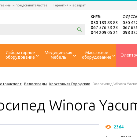
газины и представительства
Гарантия и возврат
КИЕВ:
ОДЕССА
050 183 83 83
050 42
067 576 23 23
067 62
044 209 05 21
098 32
Лабораторное
Медицинская
Массажное
Электр
оборудование
мебель
оборудование
ротранспорт
Велосипеды
Кроссовые/ Городские
Велосипед Winora Yacu
осипед Winora Yacu
2364