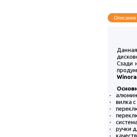
Описание
Данная
дисков
Сзади 
продум
Winora
Основ
·
алюмини
·
вилка с
·
переклю
·
переклю
·
система
·
ручки д
·
качеств