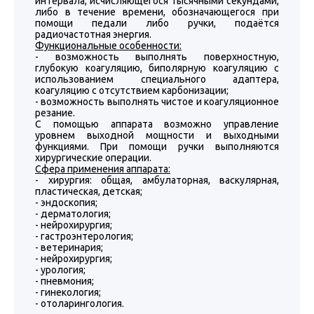
интервала, исчисляющегося тысячными секундами,
либо в течение времени, обозначающегося при
помощи педали либо ручки, подаётся
радиочастотная энергия.
Функциональные особенности:
- возможность выполнять поверхностную,
глубокую коагуляцию, биполярную коагуляцию с
использованием специального адаптера,
коагуляцию с отсутствием карбонизации;
- возможность выполнять чистое и коагуляционное
резание.
С помощью аппарата возможно управление
уровнем выходной мощности и выходными
функциями. При помощи ручки выполняются
хирургические операции.
Сфера применения аппарата:
- хирургия: общая, амбулаторная, васкулярная,
пластическая, детская;
- эндоскопия;
- дерматология;
- нейрохирургия;
- гастроэнтерология;
- ветеринария;
- нейрохирургия;
- урология;
- пневмония;
- гинекология;
- отоларингология.