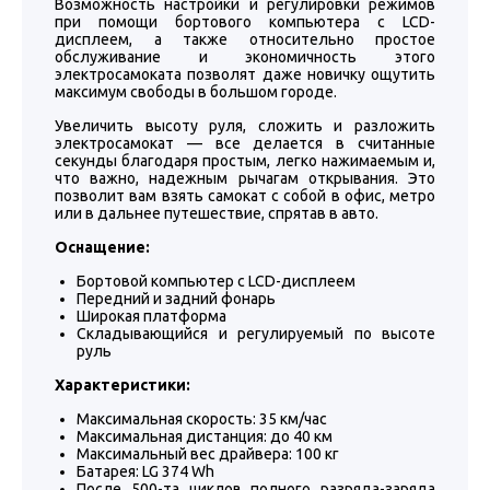
Возможность настройки и регулировки режимов
при помощи бортового компьютера с LCD-
дисплеем, а также относительно простое
обслуживание и экономичность этого
электросамоката позволят даже новичку ощутить
максимум свободы в большом городе.
Увеличить высоту руля, сложить и разложить
электросамокат — все делается в считанные
секунды благодаря простым, легко нажимаемым и,
что важно, надежным рычагам открывания. Это
позволит вам взять самокат с собой в офис, метро
или в дальнее путешествие, спрятав в авто.
Оснащение:
Бортовой компьютер с LCD-дисплеем
Передний и задний фонарь
Широкая платформа
Складывающийся и регулируемый по высоте
руль
Характеристики:
Максимальная скорость: 35 км/час
Максимальная дистанция: до 40 км
Максимальный вес драйвера: 100 кг
Батарея: LG 374 Wh
После 500-та циклов полного разряда-заряда