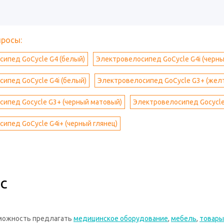
просы:
ипед GoCycle G4 (белый)
Электровелосипед GoCycle G4i (черн
ипед GoCycle G4i (белый)
Электровелосипед GoCycle G3+ (жел
ипед Gocycle G3+ (черный матовый)
Электровелосипед Gocycle
ипед GoCycle G4i+ (черный глянец)
с
зможность предлагать
медицинское оборудование
,
мебель
,
товары