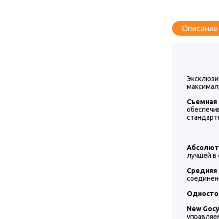
Описание
Эксклюзи
максимал
Съемная
обеспечи
стандартн
Абсолют
лучшей в 
Средняя
соединен
Одностор
New Gocy
управляе