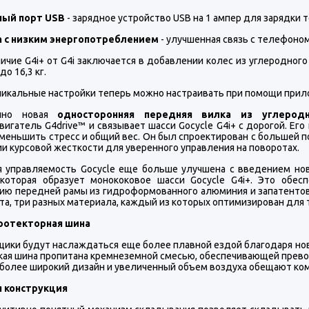
ный порт USB
- зарядное устройство USB на 1 ампер для зарядки 
h с низким энергопотреблением
- улучшенная связь с телефоном
ичие G4i+ от G4i заключается в добавлении колес из углеродного
до 16,3 кг.
никальные настройки теперь можно настраивать при помощи прило
нно новая
односторонняя передняя вилка из углеродн
игатель G4drive™ и связывает шасси Gocycle G4i+ с дорогой. Ег
уменьшить стресс и общий вес. Он был спроектирован с большей
и курсовой жесткости для уверенного управления на поворотах.
я управляемость Gocycle еще больше улучшена с введением нов
 которая образует монококовое шасси Gocycle G4i+. Это обес
ию передней рамы из гидроформованного алюминия и запатентован
а, три разных материала, каждый из которых оптимизирован для 
ротекторная шина
щики будут наслаждаться еще более плавной ездой благодаря нов
кая шина пропитана кремнеземной смесью, обеспечивающей прево
 более широкий дизайн и увеличенный объем воздуха обещают ко
 конструкция