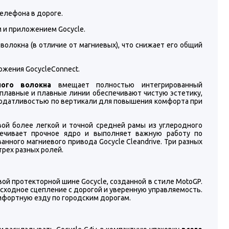
телефона в дороге.
 и приложением Gocycle.
 волокна (в отличие от магниевых), что снижает его общий
жения GocycleConnect.
ого волокна
вмещает полностью интегрированный
о плавные и плавные линии обеспечивают чистую эстетику,
 податливостью по вертикали для повышения комфорта при
ой более легкой и точной средней рамы из углеродного
печивает прочное ядро ​​и выполняет важную работу по
ного магниевого привода Gocycle Cleandrive. Три разных
трех разных ролей.
ой протекторной шине Gocycle, созданной в стиле MotoGP.
сходное сцепление с дорогой и уверенную управляемость.
мфортную езду по городским дорогам.