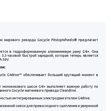
 мирового рекорда Gocycle PitstopWheels® предлагает
уется в гидроформованную алюминиевую раму G4i+. Она
 3,5-часовой быстрой зарядкой, которая теперь является
A 36V.
ли:
cle G4drive™ обеспечивает больший крутящий момент в
 монококового шасси G4i+ выполняет важную работу по
ого Gocycle магниевого привода Cleandrive.
остью интегрированным электродвигателем G4drive.
неземной смеси для превосходного сцепления и уверенной