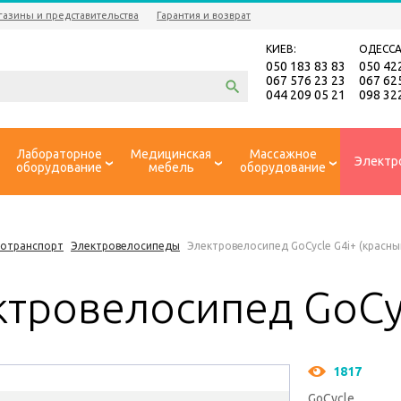
газины и представительства
Гарантия и возврат
КИЕВ:
ОДЕССА
050 183 83 83
050 42
067 576 23 23
067 62
044 209 05 21
098 32
Лабораторное
Медицинская
Массажное
Электр
оборудование
мебель
оборудование
ротранспорт
Электровелосипеды
Электровелосипед GoCycle G4i+ (красны
ктровелосипед GoCyc
1817
GoCycle