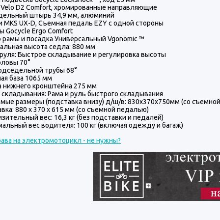
Velo D2 Comfort, хромированные направляющие
дельный штырь 34,9 мм, алюминий
 MKS UX-D, Съемная педаль EZY с одной стороны
ы Gocycle Ergo Comfort
 рамы и посадка Универсальный Vgonomic ™
льная высота седла: 880 мм
руля: Быстрое складывание и регулировка высоты
оловы 70°
одседельной трубы 68°
ая база 1065 мм
а нижнего кронштейна 275 мм
складывания: Рама и руль быстрого складывания
мые размеры (подставка внизу) д/ш/в: 830х370х750мм (со съемной
вка: 880 x 370 x 615 мм (со съемной педалью)
зительный вес: 16,3 кг (без подставки и педалей)
альный вес водителя: 100 кг (включая одежду и багаж)
ава на электромотоцикл - не нужны?