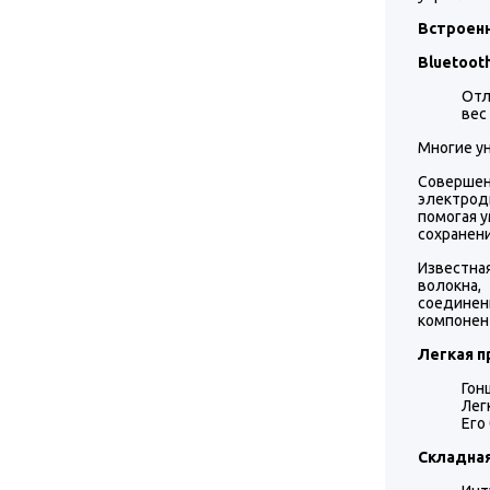
Встроен
Bluetoot
Отл
вес 
Многие у
Соверше
электродв
помогая 
сохранени
Известна
волокна,
соединен
компонент
Легкая п
Гон
Лег
Его
Складная