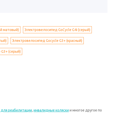
ый матовый)
Электровелосипед GoCycle G4i (серый)
тый)
Электровелосипед Gocycle G3+ (красный)
 G3+ (серый)
 для реабилитации
,
инвалидные коляски
и многое другое по