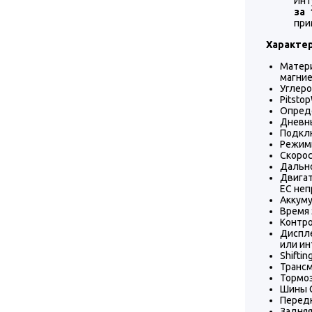
Инт
за 
при
Характе
Матери
магние
Углеро
Pitsto
Опред
Дневны
Подклю
Режимы
Скорос
Дально
Двигат
ЕС не
Аккуму
Время 
Контро
Диспле
или ин
Shiftin
Трансм
Тормоз
Шины G
Передн
Задняя