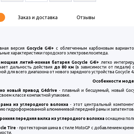
Заказ и доставка
Отзывы
вная версия
Gocycle G4i+
с облегченным карбоновым вариантом
ьные характеристики городского электровелосипеда.
 мощная литий-ионная батарея Gocycle G4i+
легко интегрир
вает дальность действия
до 80 км
(в зависимости от педали) с
ой для всего диапазона от нового зарядного устройства Gocycle 4
Особенности моде
но новый привод G4drive
- плавный и бесшумный, новый Gocy
своем классе компактной упаковке.
 рама из углеродного волокна
- этот центральный компонент
ию гидроформованной алюминиевой передней рамы и запатентованн
онняя передняя вилка из углеродного волокна
оснащена полн
cle Tire
- протекторная шина в стиле MotoGP с добавлением крем
мости.