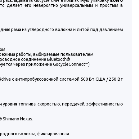
 раскладывать Gocycle G4i+ в компактную упаковку
всего
что делает его невероятно универсальным и простым в
едняя рама из углеродного волокна и литой под давлением
дом
 4 режима работы, выбираемые пользователем
проводное соединение Bluetooth®
руется через приложение GocycleConnect™)
drive с антипробуксовочной системой 500 Вт США / 250 Вт
м уровня топлива, скоростью, передачей, эффективностью
® Shimano Nexus.
леродного волокна, фиксированная