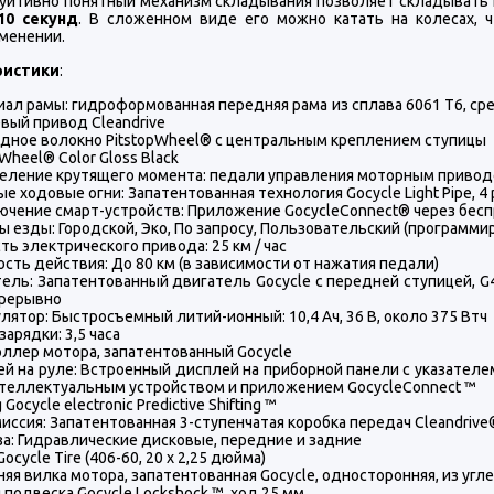
уитивно понятный механизм складывания позволяет складывать и
10 секунд
. В сложенном виде его можно катать на колесах, 
менении.
ристики
:
ал рамы: гидроформованная передняя рама из сплава 6061 T6, ср
вый привод Cleandrive
дное волокно PitstopWheel® с центральным креплением ступицы
pWheel® Color Gloss Black
еление крутящего момента: педали управления моторным приво
е ходовые огни: Запатентованная технология Gocycle Light Pipe,
чение смарт-устройств: Приложение GocycleConnect® через бес
 езды: Городской, Эко, По запросу, Пользовательский (программи
ть электрического привода: 25 км / час
сть действия: До 80 км (в зависимости от нажатия педали)
ель: Запатентованный двигатель Gocycle с передней ступицей, G4
прерывно
лятор: Быстросъемный литий-ионный: 10,4 Ач, 36 В, около 375 Втч
зарядки: 3,5 часа
ллер мотора, запатентованный Gocycle
й на руле: Встроенный дисплей на приборной панели с указателе
теллектуальным устройством и приложением GocycleConnect ™
g Gocycle electronic Predictive Shifting ™
иссия: Запатентованная 3-ступенчатая коробка передач Cleandrive
а: Гидравлические дисковые, передние и задние
ocycle Tire (406-60, 20 x 2,25 дюйма)
яя вилка мотора, запатентованная Gocycle, односторонняя, из уг
 подвеска Gocycle Lockshock ™, ход 25 мм