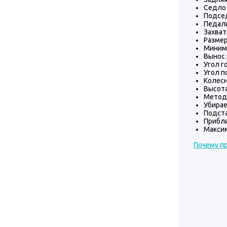
Седло 
Подсе
Педали
Захват
Размер
Минима
Вынос 
Угол г
Угол п
Колесн
Высот
Метод 
Убирае
Подста
Прибли
Максим
Почему пр