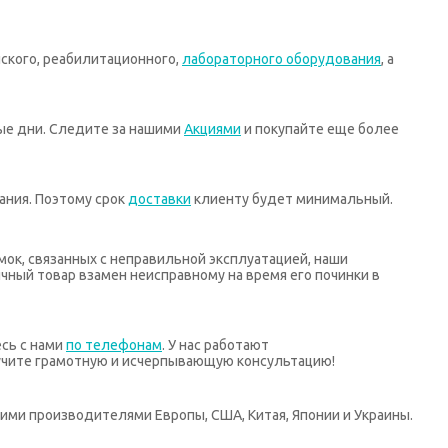
ского, реабилитационного,
лабораторного оборудования
, а
ные дни. Следите за нашими
Акциями
и покупайте еще более
ания. Поэтому срок
доставки
клиенту будет минимальный.
мок, связанных с неправильной эксплуатацией, наши
ный товар взамен неисправному на время его починки в
есь с нами
по телефонам
. У нас работают
учите грамотную и исчерпывающую консультацию!
ими производителями Европы, США, Китая, Японии и Украины.