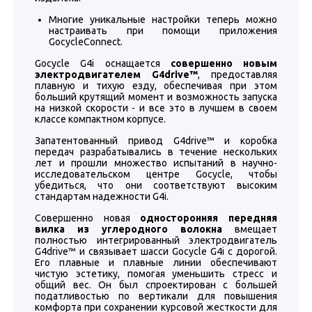
Многие уникальные настройки теперь можно
настраивать при помощи приложения
GocycleConnect.
Gocycle G4i оснащается
совершенно
новым
электродвигателем G4drive™
, предоставляя
плавную и тихую езду, обеспечивая при этом
больший крутящий момент и возможность запуска
на низкой скорости - и все это в лучшем в своем
классе компактном корпусе.
Запатентованный привод G4drive™ и коробка
передач разрабатывались в течение нескольких
лет и прошли множество испытаний в научно-
исследовательском центре Gocycle, чтобы
убедиться, что они соответствуют высоким
стандартам надежности G4i.
Совершенно новая
односторонняя передняя
вилка из углеродного волокна
вмещает
полностью интегрированный электродвигатель
G4drive™ и связывает шасси Gocycle G4i с дорогой.
Его плавные и плавные линии обеспечивают
чистую эстетику, помогая уменьшить стресс и
общий вес. Он был спроектирован с большей
податливостью по вертикали для повышения
комфорта при сохранении курсовой жесткости для