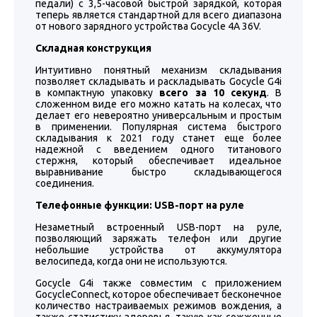
педали) с 3,5-часовой быстрой зарядкой, которая
теперь является стандартной для всего диапазона
от нового зарядного устройства Gocycle 4A 36V.
Складная конструкция
Интуитивно понятный механизм складывания
позволяет складывать и раскладывать Gocycle G4i
в компактную упаковку
всего за 10 секунд
. В
сложенном виде его можно катать на колесах, что
делает его невероятно универсальным и простым
в применении. Популярная система быстрого
складывания к 2021 году станет еще более
надежной с введением одного титанового
стержня, который обеспечивает идеальное
выравнивание быстро складывающегося
соединения.
Телефонные функции: USB-порт на руле
Незаметный встроенный USB-порт на руле,
позволяющий заряжать телефон или другие
небольшие устройства от аккумулятора
велосипеда, когда они не используются.
Gocycle G4i также совместим с приложением
GocycleConnect, которое обеспечивает бесконечное
количество настраиваемых режимов вождения, а