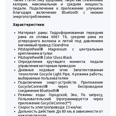
также статистику здоровья, такую ​​как сожженные
калории, максимальная и средняя мощность
педали. Подключение к приложению улучшено
благодаря включению Bluetooth с низким
энергопотреблением.
Характеристики
:
Материал рамы: Гидроформованная передняя
рама из сплава 6061 T6, средняя рама из
углеродного волокна и литой под давлением
магниевый привод Cleandrive
PitstopWheel® Magnesium с центральным
креплением втулки
PitstopWheel® Color Gloss Black
Определение крутящего момента: педали
управления моторным приводом
Дневные ходовые огни: Запатентованная
технология Gocycle Light Pipe, 4 режима работы,
выбираемые пользователем
Подключение смарт-устройств: Приложение
GocycleConnect® через беспроводное
соединение Bluetooth®
Режимы езды: Городской, Эко, По запросу,
Пользовательский (программируется через
приложение GocycleConnect™)
Скорость электропривода: 25 км/час
Дальность действия: До 80 км, в зависимости от
нажатия педали