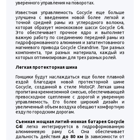
уверенного управления на поворотах.
Известная управляемость Gocycle еще больше
улучшена с введением новой более легкой и
точной средней рамы из углеродного волокна,
которая образует монококовое шасси Gocycle G4i.
Это обеспечивает прочное ядро ​​и выполняет
важную работу по соединению передней рамы из
гидроформованного алюминия и запатентованного
магниевого привода Gocycle Cleandrive. Три разных
компонента, три разных материала, каждый из
которых оптимизирован для трех разных ролей.
Легкая протекторная шина
Гонщики будут наслаждаться еще более плавной
ездой благодаря новой протекторной шине
Gocycle, созданной в стиле MotoGP. Легкая шина
пропитана кремнеземной смесью, обеспечивающей
превосходное сцепление с дорогой и уверенную
управляемость. Его более широкий дизайн и
увеличенный объем воздуха обещают комфортную
езду по городским дорогам.
Съемная мощная литий-ионная батарея Gocycle
G4i
легко интегрируется в гидроформованную
алюминиевую раму G4. Она обеспечивает
дальность действия
до 80 км
(в зависимости от