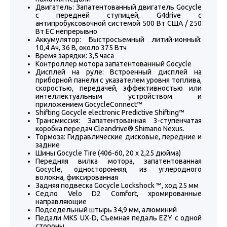
Двигатель: Запатентованный двигатель Gocycle
с передней ступицей, G4drive с
антипробуксовочной системой 500 Вт США / 250
Вт ЕС непрерывно
Аккумулятор: Быстросъемный литий-ионный:
10,4 Ач, 36 В, около 375 Втч
Время зарядки: 3,5 часа
Контроллер мотора запатентованный Gocycle
Дисплей на руле: Встроенный дисплей на
приборной панели с указателем уровня топлива,
скоростью, передачей, эффективностью или
интеллектуальным устройством и
приложением GocycleConnect™
Shifting Gocycle electronic Predictive Shifting™
Трансмиссия: Запатентованная 3-ступенчатая
коробка передач Cleandrive® Shimano Nexus.
Тормоза: Гидравлические дисковые, передние и
задние
Шины Gocycle Tire (406-60, 20 x 2,25 дюйма)
Передняя вилка мотора, запатентованная
Gocycle, односторонняя, из углеродного
волокна, фиксированная
Задняя подвеска Gocycle Lockshock ™, ход 25 мм
Седло Velo D2 Comfort, хромированные
направляющие
Подседельный штырь 34,9 мм, алюминий
Педали MKS UX-D, Съемная педаль EZY с одной
стороны