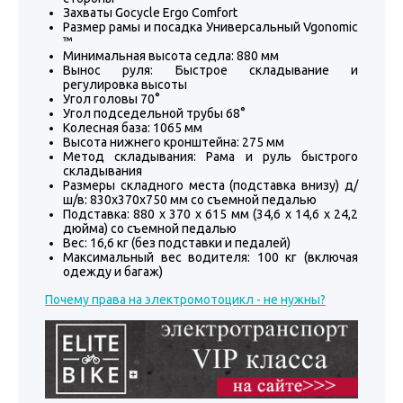
Захваты Gocycle Ergo Comfort
Размер рамы и посадка Универсальный Vgonomic
™
Минимальная высота седла: 880 мм
Вынос руля: Быстрое складывание и
регулировка высоты
Угол головы 70°
Угол подседельной трубы 68°
Колесная база: 1065 мм
Высота нижнего кронштейна: 275 мм
Метод складывания: Рама и руль быстрого
складывания
Размеры складного места (подставка внизу) д/
ш/в: 830х370х750 мм со съемной педалью
Подставка: 880 x 370 x 615 мм (34,6 x 14,6 x 24,2
дюйма) со съемной педалью
Вес: 16,6 кг (без подставки и педалей)
Максимальный вес водителя: 100 кг (включая
одежду и багаж)
Почему права на электромотоцикл - не нужны?