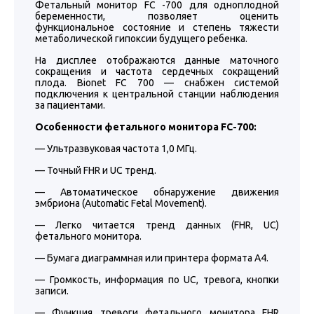
Фетальный монитор FC -700 для одноплодной
беременности, позволяет оценить
функциональное состояние и степень тяжести
метаболической гипоксии будущего ребенка.
На дисплее отображаются данные маточного
сокращения и частота сердечных сокращений
плода. Bionet FC 700 — снабжен системой
подключения к центральной станции наблюдения
за пациентами.
Особенности фетального монитора FC-700:
— Ультразвуковая частота 1,0 МГц.
— Точный FHR и UC тренд.
— Автоматическое обнаружение движения
эмбриона (Automatic Fetal Movement).
— Легко читается тренд данных (FHR, UC)
фетального монитора.
— Бумага диаграммная или принтера формата A4.
— Громкость, информация по UC, тревога, кнопки
записи.
— Функция тревоги фетального монитора FHR