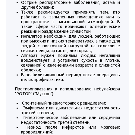
Острые респираторные заболевания, астма и
другие болезни;
Также рекомендуется применять тем, кто
работает в запыленных помещениях или в
пространстве с загазованной атмосферой. В
такой сфере часто возникают аллергические
реакции и раздражение слизистой;
Ингалятор необходим для людей, работающих
при высоких и низких температурах, а также для
людей с постоянной нагрузкой на голосовые
связки: певцы, артисты, лекторы…;
Аппарат нужен пожилым людям: ингаляция
воздействует и устраняет сухость в глотке,
связанной с изменениями возраста и слизистой
оболочки;
В реабилитационный период после операции в
целях профилактики.
Противопоказания к использованию небулайзера
"РОТОР" ("Муссон"):
Спонтанный пневмоторакс с рецидивами;
Эмфизема или дыхательная недостаточность
третей степени;
Гипертоническое заболевание или сердечная
недостаточность третей степени;
Период после инфарктов или мозговых
кровоизлияний;