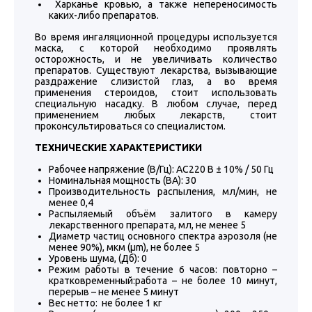
Харканье кровью, а также непереносимость
каких-либо препаратов.
Во время ингаляционной процедуры используется
маска, с которой необходимо проявлять
осторожность, и не увеличивать количество
препаратов. Существуют лекарства, вызывающие
раздражение слизистой глаз, а во время
применения стероидов, стоит использовать
специальную насадку. В любом случае, перед
применением любых лекарств, стоит
проконсультироваться со специалистом.
ТЕХНИЧЕСКИЕ ХАРАКТЕРИСТИКИ
Рабочее напряжение (В/Гц): АС220 В ± 10% / 50 Гц
Номинальная мощность (ВА): 30
Производительность распыления, мл/мин, не
менее 0,4
Распыляемый объём залитого в камеру
лекарственного препарата, мл, не менее 5
Диаметр частиц основного спектра аэрозоля (не
менее 90%), мкм (µm), не более 5
Уровень шума, (Дб): 0
Режим работы в течение 6 часов: повторно –
кратковременный:работа – не более 10 минут,
перерыв – не менее 5 минут
Вес нетто: не более 1 кг