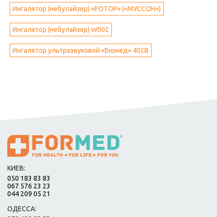
Ингалятор (небулайзер) «РОТОР» («МУССОН»)
Ингалятор (небулайзер) W002
Ингалятор ультразвуковой «Біомед» 402В
КИЕВ:
050 183 83 83
067 576 23 23
044 209 05 21
ОДЕССА: