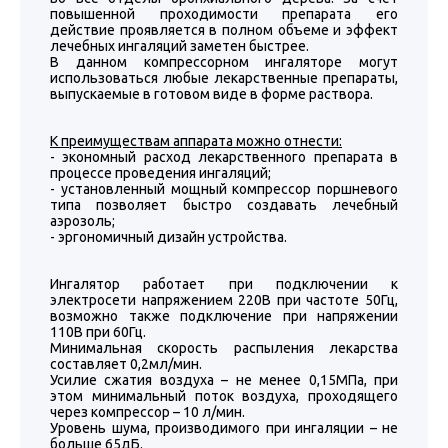
повышенной проходимости препарата его
действие проявляется в полном объеме и эффект
лечебных ингаляций заметен быстрее.
В данном компрессорном ингаляторе могут
использоваться любые лекарственные препараты,
выпускаемые в готовом виде в форме раствора.
К преимуществам аппарата можно отнести:
- экономный расход лекарственного препарата в
процессе проведения ингаляций;
- установленный мощный компрессор поршневого
типа позволяет быстро создавать лечебный
аэрозоль;
- эргономичный дизайн устройства.
Ингалятор работает при подключении к
электросети напряжением 220В при частоте 50Гц,
возможно также подключение при напряжении
110В при 60Гц.
Минимальная скорость распыления лекарства
составляет 0,2мл/мин.
Усилие сжатия воздуха – не менее 0,15МПа, при
этом минимальный поток воздуха, проходящего
через компрессор – 10 л/мин.
Уровень шума, производимого при ингаляции – не
больше 65дБ.